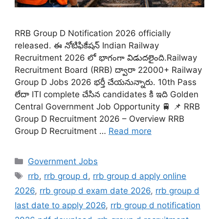
RRB Group D Notification 2026 officially
released. ఈ నోటిఫికేషన్ Indian Railway
Recruitment 2026 లో భాగంగా విడుదలైంది.Railway
Recruitment Board (RRB) ద్వారా 22000+ Railway
Group D Jobs 2026 భర్తీ చేయనున్నారు. 10th Pass
లేదా ITI complete చేసిన candidates కి ఇది Golden
Central Government Job Opportunity 🚆 📌 RRB
Group D Recruitment 2026 – Overview RRB
Group D Recruitment …
Read more
Categories
Government Jobs
Tags
rrb
,
rrb group d
,
rrb group d apply online
2026
,
rrb group d exam date 2026
,
rrb group d
last date to apply 2026
,
rrb group d notification