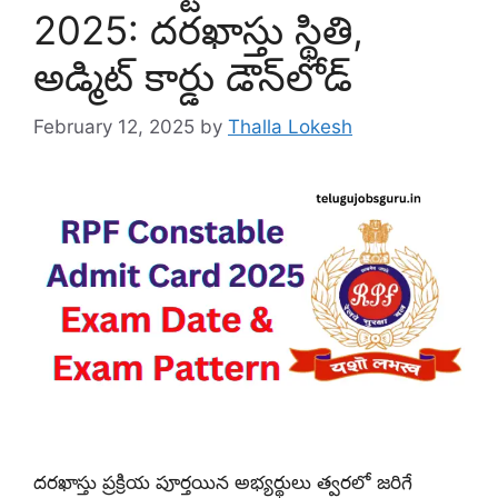
2025: దరఖాస్తు స్థితి,
అడ్మిట్ కార్డు డౌన్‌లోడ్
February 12, 2025
by
Thalla Lokesh
దరఖాస్తు ప్రక్రియ పూర్తయిన అభ్యర్థులు త్వరలో జరిగే