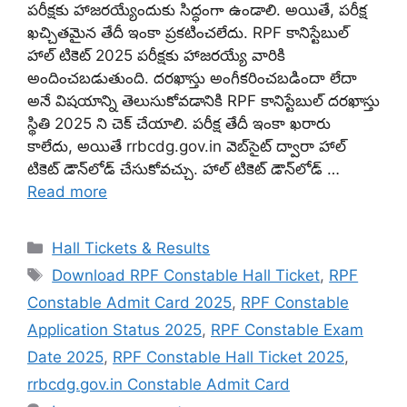
పరీక్షకు హాజరయ్యేందుకు సిద్ధంగా ఉండాలి. అయితే, పరీక్ష
ఖచ్చితమైన తేదీ ఇంకా ప్రకటించలేదు. RPF కానిస్టేబుల్
హాల్ టికెట్ 2025 పరీక్షకు హాజరయ్యే వారికి
అందించబడుతుంది. దరఖాస్తు అంగీకరించబడిందా లేదా
అనే విషయాన్ని తెలుసుకోవడానికి RPF కానిస్టేబుల్ దరఖాస్తు
స్థితి 2025 ని చెక్ చేయాలి. పరీక్ష తేదీ ఇంకా ఖరారు
కాలేదు, అయితే rrbcdg.gov.in వెబ్‌సైట్ ద్వారా హాల్
టికెట్ డౌన్‌లోడ్ చేసుకోవచ్చు. హాల్ టికెట్ డౌన్‌లోడ్ …
Read more
Categories
Hall Tickets & Results
Tags
Download RPF Constable Hall Ticket
,
RPF
Constable Admit Card 2025
,
RPF Constable
Application Status 2025
,
RPF Constable Exam
Date 2025
,
RPF Constable Hall Ticket 2025
,
rrbcdg.gov.in Constable Admit Card