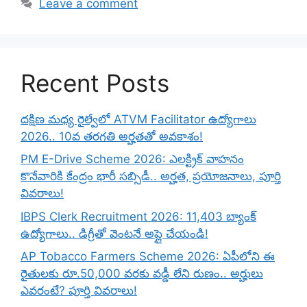
Leave a comment
Recent Posts
దక్షిణ మధ్య రైల్వేలో ATVM Facilitator ఉద్యోగాలు
2026.. 10వ తరగతి అర్హతతో అవకాశం!
PM E-Drive Scheme 2026: ఎలక్ట్రిక్ వాహనం
కొనేవారికి కేంద్రం భారీ సబ్సిడీ.. అర్హత, ప్రయోజనాలు, పూర్తి
వివరాలు!
IBPS Clerk Recruitment 2026: 11,403 బ్యాంక్
ఉద్యోగాలు.. డిగ్రీతో వెంటనే అప్లై చేయండి!
AP Tobacco Farmers Scheme 2026: ఏపీలోని ఈ
రైతులకు రూ.50,000 వరకు వడ్డీ లేని రుణం.. అర్హులు
ఎవరంటే? పూర్తి వివరాలు!