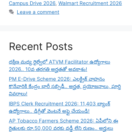
Campus Drive 2026
,
Walmart Recruitment 2026
Leave a comment
Recent Posts
దక్షిణ మధ్య రైల్వేలో ATVM Facilitator ఉద్యోగాలు
2026.. 10వ తరగతి అర్హతతో అవకాశం!
PM E-Drive Scheme 2026: ఎలక్ట్రిక్ వాహనం
కొనేవారికి కేంద్రం భారీ సబ్సిడీ.. అర్హత, ప్రయోజనాలు, పూర్తి
వివరాలు!
IBPS Clerk Recruitment 2026: 11,403 బ్యాంక్
ఉద్యోగాలు.. డిగ్రీతో వెంటనే అప్లై చేయండి!
AP Tobacco Farmers Scheme 2026: ఏపీలోని ఈ
రైతులకు రూ.50,000 వరకు వడ్డీ లేని రుణం.. అర్హులు