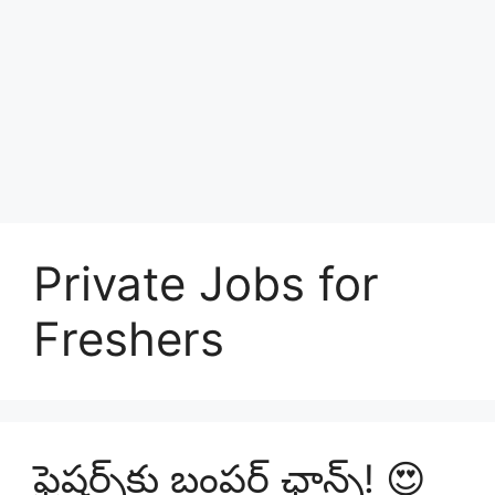
Private Jobs for
Freshers
ఫ్రెషర్స్‌కు బంపర్ ఛాన్స్! 😍