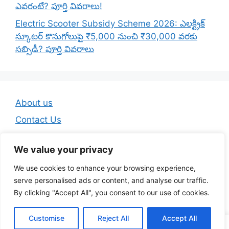
ఎవరంటే? పూర్తి వివరాలు!
Electric Scooter Subsidy Scheme 2026: ఎలక్ట్రిక్
స్కూటర్ కొనుగోలుపై ₹5,000 నుంచి ₹30,000 వరకు
సబ్సిడీ? పూర్తి వివరాలు
About us
Contact Us
Disclaimer
We value your privacy
Privacy Policy
We use cookies to enhance your browsing experience,
Terms And Conditions
serve personalised ads or content, and analyse our traffic.
By clicking "Accept All", you consent to our use of cookies.
© 2026 Telugu Jobs Guru - Latest Telugu Job Updates
Customise
Reject All
Accept All
• Built with
GeneratePress
WA Channel
Telegram
YouTube
Insta
FB