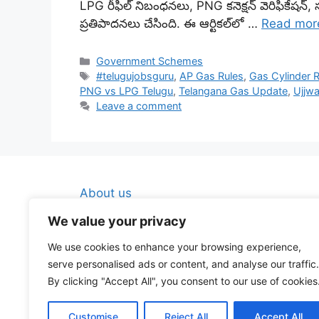
LPG రీఫిల్ నిబంధనలు, PNG కనెక్షన్ వెరిఫికేషన్, సబ్
ప్రతిపాదనలు చేసింది. ఈ ఆర్టికల్‌లో …
Read mor
Categories
Government Schemes
Tags
#telugujobsguru
,
AP Gas Rules
,
Gas Cylinder R
PNG vs LPG Telugu
,
Telangana Gas Update
,
Ujjwa
Leave a comment
About us
Contact Us
We value your privacy
Disclaimer
We use cookies to enhance your browsing experience,
Privacy Policy
serve personalised ads or content, and analyse our traffic.
By clicking "Accept All", you consent to our use of cookies
Terms And Conditions
Customise
Reject All
Accept All