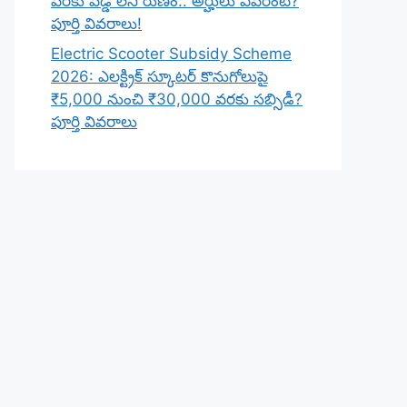
వరకు వడ్డీ లేని రుణం.. అర్హులు ఎవరంటే?
పూర్తి వివరాలు!
Electric Scooter Subsidy Scheme
2026: ఎలక్ట్రిక్ స్కూటర్ కొనుగోలుపై
₹5,000 నుంచి ₹30,000 వరకు సబ్సిడీ?
పూర్తి వివరాలు