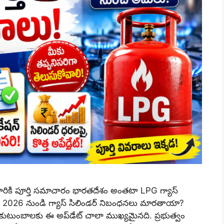
ికి పూర్తి సమాచారం భారతదేశం అంతటా LPG గ్యాస్
ూన్ 2026 నుండి గ్యాస్ సిలిండర్ నిబంధనలు మారతాయా?
ాది కుటుంబాలకు ఈ అప్‌డేట్ చాలా ముఖ్యమైనది. ప్రభుత్వం