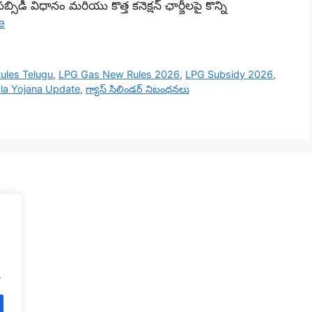
సిడీ విధానం మరియు కొత్త కనెక్షన్ ఛార్జీలపై కొన్ని
e
ules Telugu
,
LPG Gas New Rules 2026
,
LPG Subsidy 2026
,
la Yojana Update
,
గ్యాస్ సిలిండర్ నిబంధనలు
.