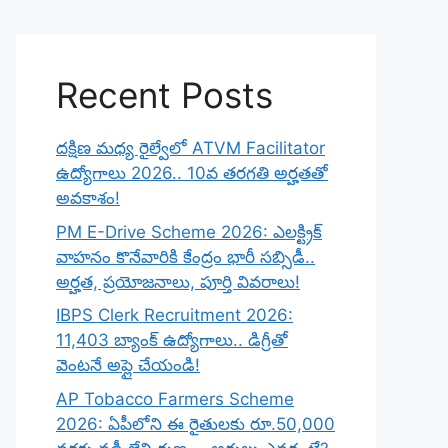
Recent Posts
దక్షిణ మధ్య రైల్వేలో ATVM Facilitator
ఉద్యోగాలు 2026.. 10వ తరగతి అర్హతతో
అవకాశం!
PM E-Drive Scheme 2026: ఎలక్ట్రిక్
వాహనం కొనేవారికి కేంద్రం భారీ సబ్సిడీ..
అర్హత, ప్రయోజనాలు, పూర్తి వివరాలు!
IBPS Clerk Recruitment 2026:
11,403 బ్యాంక్ ఉద్యోగాలు.. డిగ్రీతో
వెంటనే అప్లై చేయండి!
AP Tobacco Farmers Scheme
2026: ఏపీలోని ఈ రైతులకు రూ.50,000