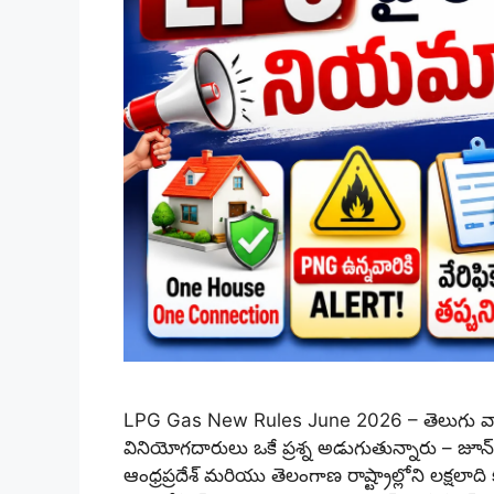
LPG Gas New Rules June 2026 – తెలుగు వార
వినియోగదారులు ఒకే ప్రశ్న అడుగుతున్నారు – జ
ఆంధ్రప్రదేశ్ మరియు తెలంగాణ రాష్ట్రాల్లోని లక్షల