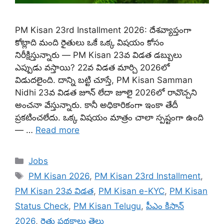
PM Kisan 23rd Installment 2026: దేశవ్యాప్తంగా
కోట్లాది మంది రైతులు ఒకే ఒక్క విషయం కోసం
నిరీక్షిస్తున్నారు — PM Kisan 23వ విడత డబ్బులు
ఎప్పుడు వస్తాయి? 22వ విడత మార్చి 2026లో
విడుదలైంది. దాన్ని బట్టి చూస్తే, PM Kisan Samman
Nidhi 23వ విడత జూన్ లేదా జూలై 2026లో రావొచ్చని
అంచనా వేస్తున్నారు. కానీ అధికారికంగా ఇంకా తేదీ
ప్రకటించలేదు. ఒక్క విషయం మాత్రం చాలా స్పష్టంగా ఉంది
— …
Read more
Categories
Jobs
Tags
PM Kisan 2026
,
PM Kisan 23rd Installment
,
PM Kisan 23వ విడత
,
PM Kisan e-KYC
,
PM Kisan
Status Check
,
PM Kisan Telugu
,
పీఎం కిసాన్
2026
,
రైతు పథకాలు తెలు