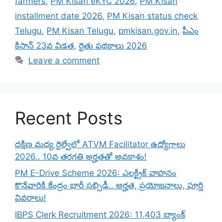
farmers
,
PM Kisan eKYC 2026
,
PM Kisan
installment date 2026
,
PM Kisan status check
Telugu
,
PM Kisan Telugu
,
pmkisan.gov.in
,
పీఎం
కిసాన్ 23వ విడత
,
రైతు పథకాలు 2026
Leave a comment
Recent Posts
దక్షిణ మధ్య రైల్వేలో ATVM Facilitator ఉద్యోగాలు
2026.. 10వ తరగతి అర్హతతో అవకాశం!
PM E-Drive Scheme 2026: ఎలక్ట్రిక్ వాహనం
కొనేవారికి కేంద్రం భారీ సబ్సిడీ.. అర్హత, ప్రయోజనాలు, పూర్తి
వివరాలు!
IBPS Clerk Recruitment 2026: 11,403 బ్యాంక్