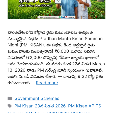
భారతదేశంలోని కోట్లాది రైతు కుటుంబాలకు అత్యంత
ముఖ్యమైన పథకం Pradhan Mantri Kisan Samman
Nidhi (PM-KISAN). ఈ పథకం కింద అర్హులైన రైతు
కుటుంబాలకు సంవత్సరానికి ₹6,000 మూడు సమాన
విడతలలో (₹2,000 చొప్పున) నేరుగా బ్యాంకు ఖాతాలో
జమ చేయబడుతుంది. ఈ పథకం కింద 22వ విడత March
13, 2026 నాడు PM నరేంద్ర మోదీ స్వయంగా గువాహటి,
అసోం నుండి విడుదల చేశారు — దాదాపు 9.32 కోట్ల రైతు
కుటుంబాలకు …
Read more
Categories
Government Schemes
Tags
PM Kisan 23వ విడత 2026
,
PM Kisan AP TS