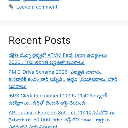
Leave a comment
Recent Posts
దక్షిణ మధ్య రైల్వేలో ATVM Facilitator ఉద్యోగాలు
2026.. 10వ తరగతి అర్హతతో అవకాశం!
PM E-Drive Scheme 2026: ఎలక్ట్రిక్ వాహనం
కొనేవారికి కేంద్రం భారీ సబ్సిడీ.. అర్హత, ప్రయోజనాలు, పూర్తి
వివరాలు!
IBPS Clerk Recruitment 2026: 11,403 బ్యాంక్
ఉద్యోగాలు.. డిగ్రీతో వెంటనే అప్లై చేయండి!
AP Tobacco Farmers Scheme 2026: ఏపీలోని ఈ
రైతులకు రూ.50,000 వరకు వడ్డీ లేని రుణం.. అర్హులు
ఎవరంటే? పూర్తి వివరాలు!