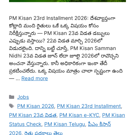
PM Kisan 23rd Installment 2026: దేశవ్యాప్తంగా
కోట్లాది మంది రైతులు ఒకే ఒక్క విషయం కోసం
నిరీక్షిస్తున్నారు — PM Kisan 23వ విడత డబ్బులు
ఎప్పుడు వస్తాయి? 22వ విడత మార్చి 2026లో
విడుదలైంది. దాన్ని బట్టి చూస్తే, PM Kisan Samman
Nidhi 23వ విడత జూన్ లేదా జూలై 2026లో రావొచ్చని
అంచనా వేస్తున్నారు. కానీ అధికారికంగా ఇంకా తేదీ
ప్రకటించలేదు. ఒక్క విషయం మాత్రం చాలా స్పష్టంగా ఉంది
— …
Read more
Categories
Jobs
Tags
PM Kisan 2026
,
PM Kisan 23rd Installment
,
PM Kisan 23వ విడత
,
PM Kisan e-KYC
,
PM Kisan
Status Check
,
PM Kisan Telugu
,
పీఎం కిసాన్
2026
,
రైతు పథకాలు తెలు