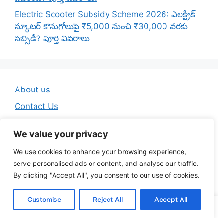
Electric Scooter Subsidy Scheme 2026: ఎలక్ట్రిక్
స్కూటర్ కొనుగోలుపై ₹5,000 నుంచి ₹30,000 వరకు
సబ్సిడీ? పూర్తి వివరాలు
About us
Contact Us
Disclaimer
We value your privacy
Privacy Policy
We use cookies to enhance your browsing experience,
Terms And Conditions
serve personalised ads or content, and analyse our traffic.
By clicking "Accept All", you consent to our use of cookies.
© 2026 Telugu Jobs Guru - Latest Telugu Job Updates
Customise
Reject All
Accept All
• Built with
GeneratePress
WA Channel
Telegram
YouTube
Insta
FB