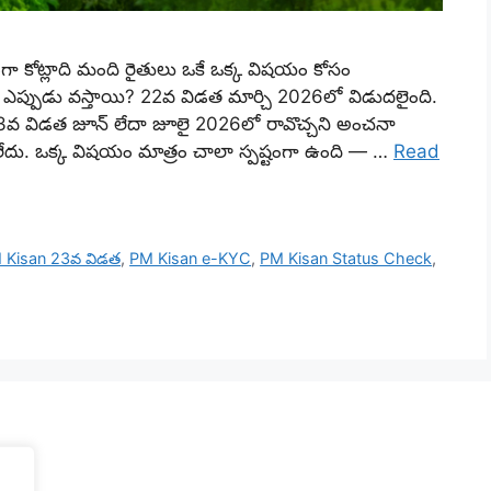
ా కోట్లాది మంది రైతులు ఒకే ఒక్క విషయం కోసం
లు ఎప్పుడు వస్తాయి? 22వ విడత మార్చి 2026లో విడుదలైంది.
 23వ విడత జూన్ లేదా జూలై 2026లో రావొచ్చని అంచనా
ించలేదు. ఒక్క విషయం మాత్రం చాలా స్పష్టంగా ఉంది — …
Read
 Kisan 23వ విడత
,
PM Kisan e-KYC
,
PM Kisan Status Check
,