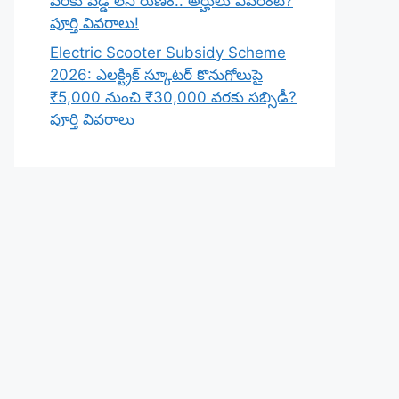
వరకు వడ్డీ లేని రుణం.. అర్హులు ఎవరంటే?
పూర్తి వివరాలు!
Electric Scooter Subsidy Scheme
2026: ఎలక్ట్రిక్ స్కూటర్ కొనుగోలుపై
₹5,000 నుంచి ₹30,000 వరకు సబ్సిడీ?
పూర్తి వివరాలు