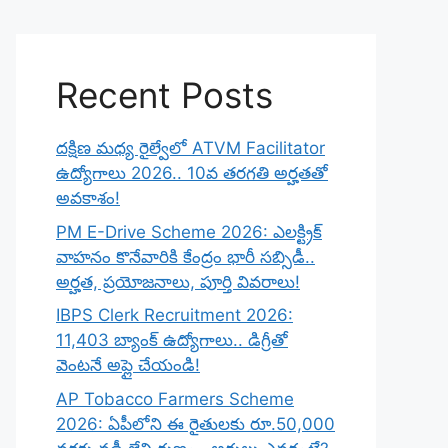
Recent Posts
దక్షిణ మధ్య రైల్వేలో ATVM Facilitator
ఉద్యోగాలు 2026.. 10వ తరగతి అర్హతతో
అవకాశం!
PM E-Drive Scheme 2026: ఎలక్ట్రిక్
వాహనం కొనేవారికి కేంద్రం భారీ సబ్సిడీ..
అర్హత, ప్రయోజనాలు, పూర్తి వివరాలు!
IBPS Clerk Recruitment 2026:
11,403 బ్యాంక్ ఉద్యోగాలు.. డిగ్రీతో
వెంటనే అప్లై చేయండి!
AP Tobacco Farmers Scheme
2026: ఏపీలోని ఈ రైతులకు రూ.50,000