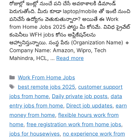
రోజుల్లో ఇంట్లో నుంచే పని చేసే అవకాశాలకి డిమాండ్
పెరుగుతోంది. మీరు కూడా laptop/mobile తో ఇంటి నుంచి
పనిచేసే ఉద్యోగం వెతుకుతున్నారా? అయితే ఈ Work
from Home Jobs 2025 పోస్టు మీ కోసమే. వివిధ ప్రైవేట్
కంపెనీలు WFH jobs కోసం అప్లికేషన్‌లను
ఆహ్వానిస్తున్నాయి. సంస్థ పేరు (Organization Name) 🔹
Company Name: Amazon, Wipro, Tech
Mahindra, HCL, …
Read more
Categories
Work From Home Jobs
Tags
best remote jobs 2025
,
customer support
jobs from home
,
Daily private job posts
,
data
entry jobs from home
,
Direct job updates
,
earn
money from home
,
flexible hours work from
home
,
free registration work from home jobs
,
jobs for housewives
,
no experience work from