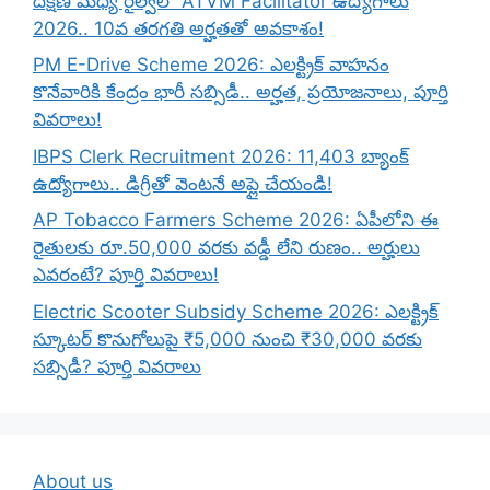
దక్షిణ మధ్య రైల్వేలో ATVM Facilitator ఉద్యోగాలు
2026.. 10వ తరగతి అర్హతతో అవకాశం!
PM E-Drive Scheme 2026: ఎలక్ట్రిక్ వాహనం
కొనేవారికి కేంద్రం భారీ సబ్సిడీ.. అర్హత, ప్రయోజనాలు, పూర్తి
వివరాలు!
IBPS Clerk Recruitment 2026: 11,403 బ్యాంక్
ఉద్యోగాలు.. డిగ్రీతో వెంటనే అప్లై చేయండి!
AP Tobacco Farmers Scheme 2026: ఏపీలోని ఈ
రైతులకు రూ.50,000 వరకు వడ్డీ లేని రుణం.. అర్హులు
ఎవరంటే? పూర్తి వివరాలు!
Electric Scooter Subsidy Scheme 2026: ఎలక్ట్రిక్
స్కూటర్ కొనుగోలుపై ₹5,000 నుంచి ₹30,000 వరకు
సబ్సిడీ? పూర్తి వివరాలు
About us