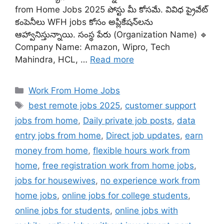
from Home Jobs 2025 పోస్టు మీ కోసమే. వివిధ ప్రైవేట్
కంపెనీలు WFH jobs కోసం అప్లికేషన్‌లను
ఆహ్వానిస్తున్నాయి. సంస్థ పేరు (Organization Name) 🔹
Company Name: Amazon, Wipro, Tech
Mahindra, HCL, …
Read more
Categories
Work From Home Jobs
Tags
best remote jobs 2025
,
customer support
jobs from home
,
Daily private job posts
,
data
entry jobs from home
,
Direct job updates
,
earn
money from home
,
flexible hours work from
home
,
free registration work from home jobs
,
jobs for housewives
,
no experience work from
home jobs
,
online jobs for college students
,
online jobs for students
,
online jobs with