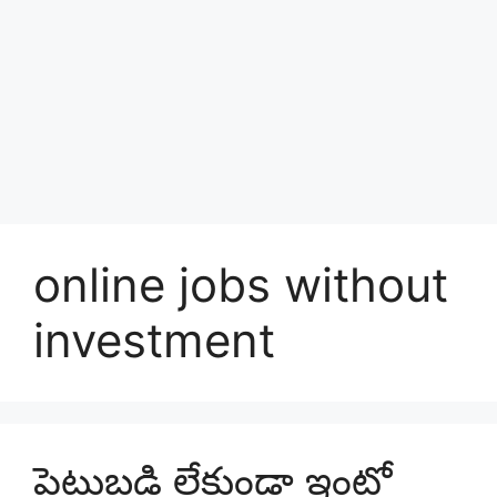
online jobs without
investment
పెట్టుబడి లేకుండా ఇంట్లో