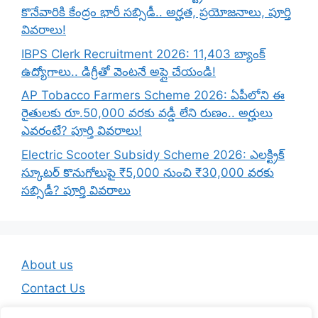
కొనేవారికి కేంద్రం భారీ సబ్సిడీ.. అర్హత, ప్రయోజనాలు, పూర్తి
వివరాలు!
IBPS Clerk Recruitment 2026: 11,403 బ్యాంక్
ఉద్యోగాలు.. డిగ్రీతో వెంటనే అప్లై చేయండి!
AP Tobacco Farmers Scheme 2026: ఏపీలోని ఈ
రైతులకు రూ.50,000 వరకు వడ్డీ లేని రుణం.. అర్హులు
ఎవరంటే? పూర్తి వివరాలు!
Electric Scooter Subsidy Scheme 2026: ఎలక్ట్రిక్
స్కూటర్ కొనుగోలుపై ₹5,000 నుంచి ₹30,000 వరకు
సబ్సిడీ? పూర్తి వివరాలు
About us
Contact Us
Disclaimer