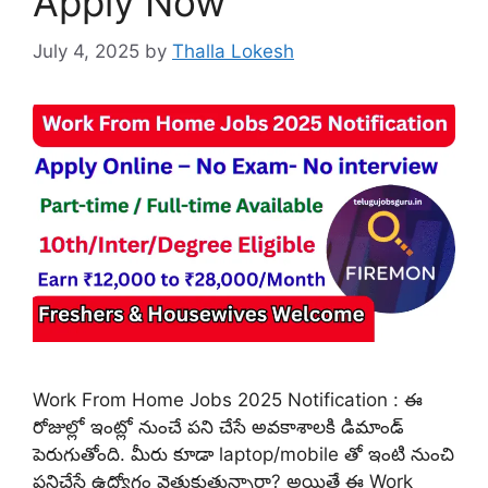
Apply Now
July 4, 2025
by
Thalla Lokesh
Work From Home Jobs 2025 Notification : ఈ
రోజుల్లో ఇంట్లో నుంచే పని చేసే అవకాశాలకి డిమాండ్
పెరుగుతోంది. మీరు కూడా laptop/mobile తో ఇంటి నుంచి
పనిచేసే ఉద్యోగం వెతుకుతున్నారా? అయితే ఈ Work