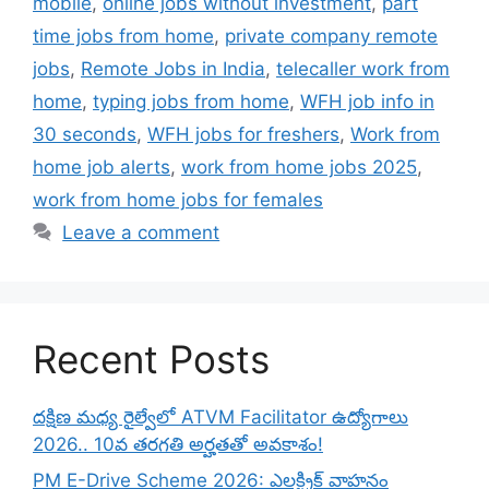
mobile
,
online jobs without investment
,
part
time jobs from home
,
private company remote
jobs
,
Remote Jobs in India
,
telecaller work from
home
,
typing jobs from home
,
WFH job info in
30 seconds
,
WFH jobs for freshers
,
Work from
home job alerts
,
work from home jobs 2025
,
work from home jobs for females
Leave a comment
Recent Posts
దక్షిణ మధ్య రైల్వేలో ATVM Facilitator ఉద్యోగాలు
2026.. 10వ తరగతి అర్హతతో అవకాశం!
PM E-Drive Scheme 2026: ఎలక్ట్రిక్ వాహనం