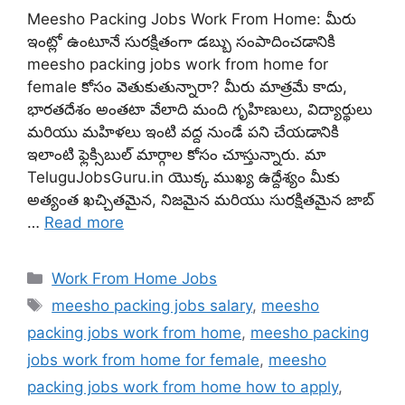
Meesho Packing Jobs Work From Home: మీరు
ఇంట్లో ఉంటూనే సురక్షితంగా డబ్బు సంపాదించడానికి
meesho packing jobs work from home for
female కోసం వెతుకుతున్నారా? మీరు మాత్రమే కాదు,
భారతదేశం అంతటా వేలాది మంది గృహిణులు, విద్యార్థులు
మరియు మహిళలు ఇంటి వద్ద నుండే పని చేయడానికి
ఇలాంటి ఫ్లెక్సిబుల్ మార్గాల కోసం చూస్తున్నారు. మా
TeluguJobsGuru.in యొక్క ముఖ్య ఉద్దేశ్యం మీకు
అత్యంత ఖచ్చితమైన, నిజమైన మరియు సురక్షితమైన జాబ్
…
Read more
Categories
Work From Home Jobs
Tags
meesho packing jobs salary
,
meesho
packing jobs work from home
,
meesho packing
jobs work from home for female
,
meesho
packing jobs work from home how to apply
,