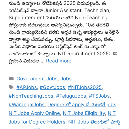
నుండి ఉద్యోగాల నోటిఫికేషన్ 2025 విడుదలైంది. ఈ
నోటిఫికేషన్ ద్వారా Junior Assistant, Technician,
Superintendent మరియు ఇతర Non-Teaching
పోస్టులకు దరఖాస్తులు ఆహ్వానిస్తున్నారు. 10వ తరగతి
నుండి గ్రాడ్యుయేషన్ వరకు అర్హత ఉన్న అభ్యర్థులు ఆన్‌లైన్
ద్వారా అప్లై చేయవచ్చు. పూర్తి వివరాలు, అర్హతలు, జీతం,
ఎంపిక విధానం మరియు అప్లికేషన్ లింక్ ఈ పోస్టులో
అందుబాటులో ఉన్నాయి. NIT Recruitment 2025: 📅
ప్రకటన విడుదల …
Read more
Categories
Government Jobs
,
Jobs
Tags
#APJobs
,
#GovtJobs
,
#NITJobs2025
,
#NonTeachingJobs
,
#TeluguJobs
,
#TSJobs
,
#WarangalJobs
,
Degree తో apply చేయగలిగే jobs
,
NIT Jobs Apply Online
,
NIT Jobs Eligibility
,
NIT
Jobs for Degree Holders
,
NIT Jobs తెలుగులో పూర్తి