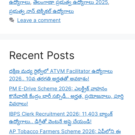
ఉద్యోగాలు
,
తెలంగాణా ప్రభుత్వ ఉద్యోగాలు 2025
,
ప్రభుత్వ నాన్ టెక్నికల్ ఉద్యోగాలు
Leave a comment
Recent Posts
దక్షిణ మధ్య రైల్వేలో ATVM Facilitator ఉద్యోగాలు
2026.. 10వ తరగతి అర్హతతో అవకాశం!
PM E-Drive Scheme 2026: ఎలక్ట్రిక్ వాహనం
కొనేవారికి కేంద్రం భారీ సబ్సిడీ.. అర్హత, ప్రయోజనాలు, పూర్తి
వివరాలు!
IBPS Clerk Recruitment 2026: 11,403 బ్యాంక్
ఉద్యోగాలు.. డిగ్రీతో వెంటనే అప్లై చేయండి!
AP Tobacco Farmers Scheme 2026: ఏపీలోని ఈ