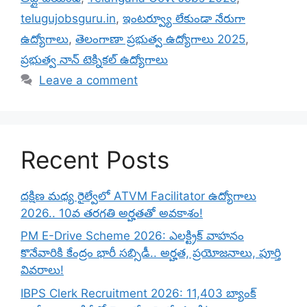
telugujobsguru.in
,
ఇంటర్వ్యూ లేకుండా నేరుగా
ఉద్యోగాలు
,
తెలంగాణా ప్రభుత్వ ఉద్యోగాలు 2025
,
ప్రభుత్వ నాన్ టెక్నికల్ ఉద్యోగాలు
Leave a comment
Recent Posts
దక్షిణ మధ్య రైల్వేలో ATVM Facilitator ఉద్యోగాలు
2026.. 10వ తరగతి అర్హతతో అవకాశం!
PM E-Drive Scheme 2026: ఎలక్ట్రిక్ వాహనం
కొనేవారికి కేంద్రం భారీ సబ్సిడీ.. అర్హత, ప్రయోజనాలు, పూర్తి
వివరాలు!
IBPS Clerk Recruitment 2026: 11,403 బ్యాంక్