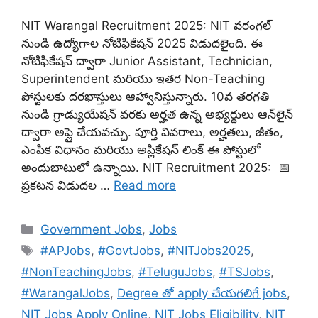
NIT Warangal Recruitment 2025: NIT వరంగల్
నుండి ఉద్యోగాల నోటిఫికేషన్ 2025 విడుదలైంది. ఈ
నోటిఫికేషన్ ద్వారా Junior Assistant, Technician,
Superintendent మరియు ఇతర Non-Teaching
పోస్టులకు దరఖాస్తులు ఆహ్వానిస్తున్నారు. 10వ తరగతి
నుండి గ్రాడ్యుయేషన్ వరకు అర్హత ఉన్న అభ్యర్థులు ఆన్‌లైన్
ద్వారా అప్లై చేయవచ్చు. పూర్తి వివరాలు, అర్హతలు, జీతం,
ఎంపిక విధానం మరియు అప్లికేషన్ లింక్ ఈ పోస్టులో
అందుబాటులో ఉన్నాయి. NIT Recruitment 2025: 📅
ప్రకటన విడుదల …
Read more
Categories
Government Jobs
,
Jobs
Tags
#APJobs
,
#GovtJobs
,
#NITJobs2025
,
#NonTeachingJobs
,
#TeluguJobs
,
#TSJobs
,
#WarangalJobs
,
Degree తో apply చేయగలిగే jobs
,
NIT Jobs Apply Online
,
NIT Jobs Eligibility
,
NIT