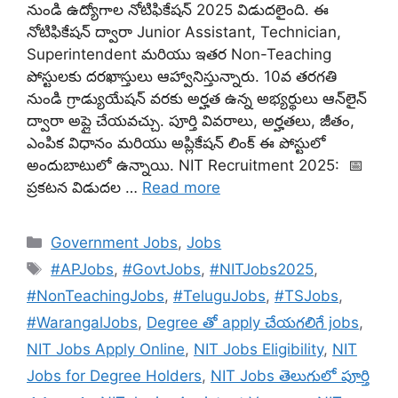
నుండి ఉద్యోగాల నోటిఫికేషన్ 2025 విడుదలైంది. ఈ
నోటిఫికేషన్ ద్వారా Junior Assistant, Technician,
Superintendent మరియు ఇతర Non-Teaching
పోస్టులకు దరఖాస్తులు ఆహ్వానిస్తున్నారు. 10వ తరగతి
నుండి గ్రాడ్యుయేషన్ వరకు అర్హత ఉన్న అభ్యర్థులు ఆన్‌లైన్
ద్వారా అప్లై చేయవచ్చు. పూర్తి వివరాలు, అర్హతలు, జీతం,
ఎంపిక విధానం మరియు అప్లికేషన్ లింక్ ఈ పోస్టులో
అందుబాటులో ఉన్నాయి. NIT Recruitment 2025: 📅
ప్రకటన విడుదల …
Read more
Categories
Government Jobs
,
Jobs
Tags
#APJobs
,
#GovtJobs
,
#NITJobs2025
,
#NonTeachingJobs
,
#TeluguJobs
,
#TSJobs
,
#WarangalJobs
,
Degree తో apply చేయగలిగే jobs
,
NIT Jobs Apply Online
,
NIT Jobs Eligibility
,
NIT
Jobs for Degree Holders
,
NIT Jobs తెలుగులో పూర్తి