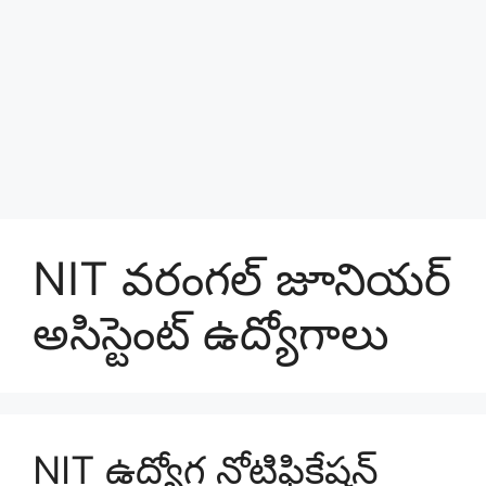
NIT వరంగల్ జూనియర్
అసిస్టెంట్ ఉద్యోగాలు
NIT ఉద్యోగ నోటిఫికేషన్