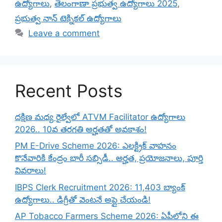
ఉద్యోగాలు
,
తెలంగాణా ప్రభుత్వ ఉద్యోగాలు 2025
,
ప్రభుత్వ నాన్ టెక్నికల్ ఉద్యోగాలు
Leave a comment
Recent Posts
దక్షిణ మధ్య రైల్వేలో ATVM Facilitator ఉద్యోగాలు
2026.. 10వ తరగతి అర్హతతో అవకాశం!
PM E-Drive Scheme 2026: ఎలక్ట్రిక్ వాహనం
కొనేవారికి కేంద్రం భారీ సబ్సిడీ.. అర్హత, ప్రయోజనాలు, పూర్తి
వివరాలు!
IBPS Clerk Recruitment 2026: 11,403 బ్యాంక్
ఉద్యోగాలు.. డిగ్రీతో వెంటనే అప్లై చేయండి!
AP Tobacco Farmers Scheme 2026: ఏపీలోని ఈ