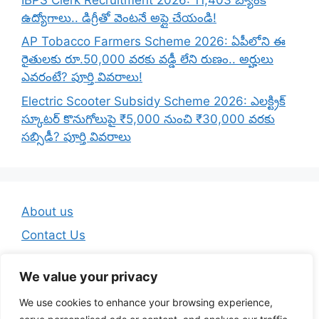
ఉద్యోగాలు.. డిగ్రీతో వెంటనే అప్లై చేయండి!
AP Tobacco Farmers Scheme 2026: ఏపీలోని ఈ
రైతులకు రూ.50,000 వరకు వడ్డీ లేని రుణం.. అర్హులు
ఎవరంటే? పూర్తి వివరాలు!
Electric Scooter Subsidy Scheme 2026: ఎలక్ట్రిక్
స్కూటర్ కొనుగోలుపై ₹5,000 నుంచి ₹30,000 వరకు
సబ్సిడీ? పూర్తి వివరాలు
About us
Contact Us
Disclaimer
We value your privacy
Privacy Policy
We use cookies to enhance your browsing experience,
Terms And Conditions