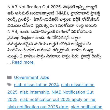
NIAB Notification Out 2025: నేషనల్ ఇన్స్టిట్యూట్
ఆఫ్ అనిమల్ బయోటెక్నాలజీ (NIAB), హైదరాబాద్ ప్రాజెక్ట్
రిసెర్చ్ సైంటిస్ట్-I (నాన్-మెడికల్) పోస్టుల భర్తీకి నోటిఫికేషన్
విడుదల చేసింది. ప్రభుత్వ రంగ పరిశోధనా సంస్థ అయిన
NIAB, జంతు బయోటెక్నాలజీ రంగంలో పరిశోధనలకు
ప్రముఖ కేంద్రంగా ఉంది. ఈ నోటిఫికేషన్ ద్వారా
సమర్థవంతమైన మరియు అర్హత కలిగిన అభ్యర్థులను
నియమించేందుకు అవకాశం కల్పిస్తోంది. ఖాళీల సంఖ్య
మొత్తం 2 ఖాళీలు పోస్టు వివరాలు పోస్టు పేరు: ప్రాజెక్ట్ రిసెర్చ్
…
Read more
Categories
Government Jobs
Tags
niab dissertation 2024
,
niab dissertation
2025
,
niab internship
,
NIAB Notification Out
2025
,
niab notification out 2025 apply online
,
niab notification out 2025 date
,
niab notification