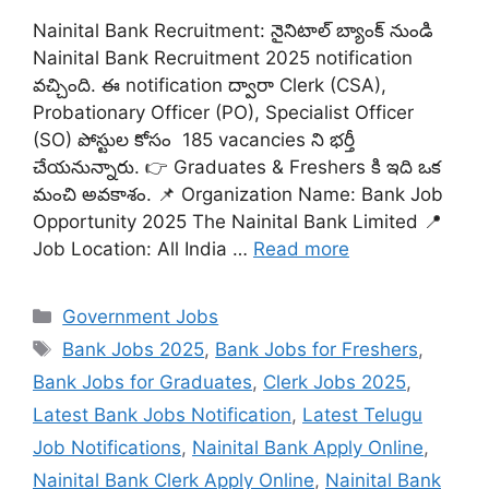
Nainital Bank Recruitment: నైని‌టాల్ బ్యాంక్ నుండి
Nainital Bank Recruitment 2025 notification
వచ్చింది. ఈ notification ద్వారా Clerk (CSA),
Probationary Officer (PO), Specialist Officer
(SO) పోస్టుల కోసం 185 vacancies ని భర్తీ
చేయనున్నారు. 👉 Graduates & Freshers కి ఇది ఒక
మంచి అవకాశం. 📌 Organization Name: Bank Job
Opportunity 2025 The Nainital Bank Limited 📍
Job Location: All India …
Read more
Categories
Government Jobs
Tags
Bank Jobs 2025
,
Bank Jobs for Freshers
,
Bank Jobs for Graduates
,
Clerk Jobs 2025
,
Latest Bank Jobs Notification
,
Latest Telugu
Job Notifications
,
Nainital Bank Apply Online
,
Nainital Bank Clerk Apply Online
,
Nainital Bank