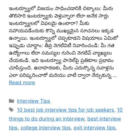
ఇంటర్వ్యూలో విజయం సాధించడానికి చిట్కాలు: మీరు
తొలిసారి ఇంటర్వ్యూకు వెళ్తున్నారా లేదా అనేక సార్లు
ఇంటర్వ్యూలలో విఫలమై ఉంటారా? మీకు
సహాయపడేందుకు కొన్ని ముఖ్యమైన సూచనలు ఇక్కడ
ఉన్నాయి. ఇంటర్వ్యూలో చెప్పకూడని విషయాలు ఏమిటో
ఇప్పుడు చూద్దాం: తీవ్ర నెగటివిటీ నివారించండి: మీ గత
ఉద్యోగాలు లేదా సమస్యల గురించి నెగటివ్ వ్యాఖ్యలు
చేయకండి. ఇది ఇంటర్వ్యూ పానెల్‌పై ప్రతికూల ప్రభావం
చూపిస్తుంది. ఉదాహరణకు, మీరు ఎదుర్కొన్న సవాళ్లను
ఎలా పరిష్కరించారో మరియు వాటి ద్వారా నేర్చుకున్న …
Read more
Categories
Interview Tips
Tags
10 best job interview tips for job seekers
,
10
things to do during an interview
,
best interview
tips
,
college interview tips
,
exit interview tips
,