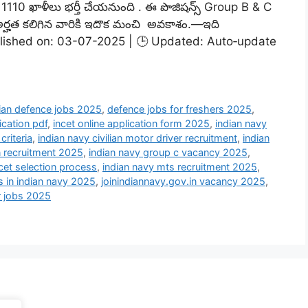
1110 ఖాళీలు భర్తీ చేయనుంది . ఈ పొజిషన్స్ Group B & C
ర్హత కలిగిన వారికి ఇదొక మంచి అవకాశం.—ఇది
 Published on: 03-07-2025 | 🕒 Updated: Auto‑update
ilian defence jobs 2025
,
defence jobs for freshers 2025
,
ication pdf
,
incet online application form 2025
,
indian navy
 criteria
,
indian navy civilian motor driver recruitment
,
indian
n recruitment 2025
,
indian navy group c vacancy 2025
,
ncet selection process
,
indian navy mts recruitment 2025
,
bs in indian navy 2025
,
joinindiannavy.gov.in vacancy 2025
,
r jobs 2025