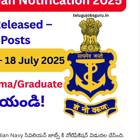
n Navy సివిలియన్ జాబ్స్ కి నోటిఫికేషన్ విడుదల చేసింది.