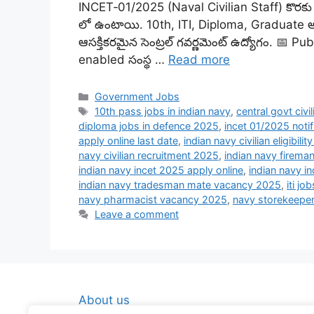
INCET‑01/2025 (Naval Civilian Staff) కొరకు 
లో ఉంటాయి. 10th, ITI, Diploma, Graduate అ
ఆసక్తికరమైన సెంట్రల్ గవర్ణమెంట్ ఉద్యోగం. 
enabled సంస్థ …
Read more
Categories
Government Jobs
Tags
10th pass jobs in indian navy
,
central govt civ
diploma jobs in defence 2025
,
incet 01/2025 notif
apply online last date
,
indian navy civilian eligibility
navy civilian recruitment 2025
,
indian navy firema
indian navy incet 2025 apply online
,
indian navy i
indian navy tradesman mate vacancy 2025
,
iti jo
navy pharmacist vacancy 2025
,
navy storekeepe
Leave a comment
About us