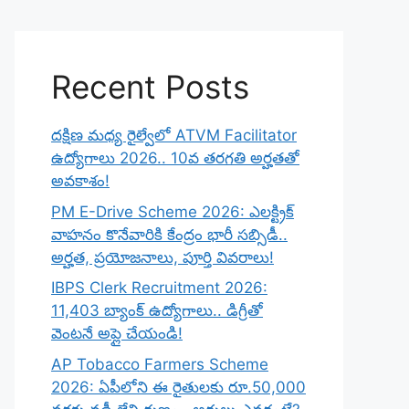
Recent Posts
దక్షిణ మధ్య రైల్వేలో ATVM Facilitator
ఉద్యోగాలు 2026.. 10వ తరగతి అర్హతతో
అవకాశం!
PM E-Drive Scheme 2026: ఎలక్ట్రిక్
వాహనం కొనేవారికి కేంద్రం భారీ సబ్సిడీ..
అర్హత, ప్రయోజనాలు, పూర్తి వివరాలు!
IBPS Clerk Recruitment 2026:
11,403 బ్యాంక్ ఉద్యోగాలు.. డిగ్రీతో
వెంటనే అప్లై చేయండి!
AP Tobacco Farmers Scheme
2026: ఏపీలోని ఈ రైతులకు రూ.50,000