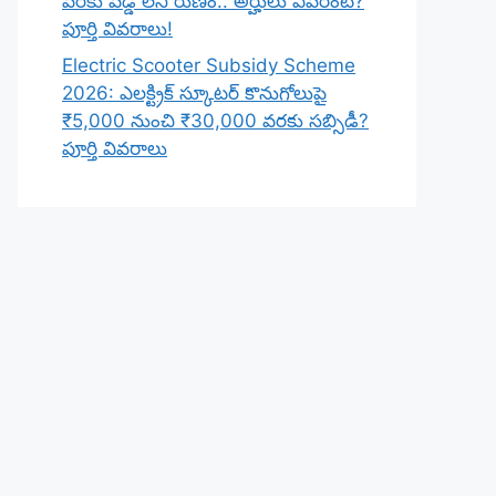
వరకు వడ్డీ లేని రుణం.. అర్హులు ఎవరంటే?
పూర్తి వివరాలు!
Electric Scooter Subsidy Scheme
2026: ఎలక్ట్రిక్ స్కూటర్ కొనుగోలుపై
₹5,000 నుంచి ₹30,000 వరకు సబ్సిడీ?
పూర్తి వివరాలు