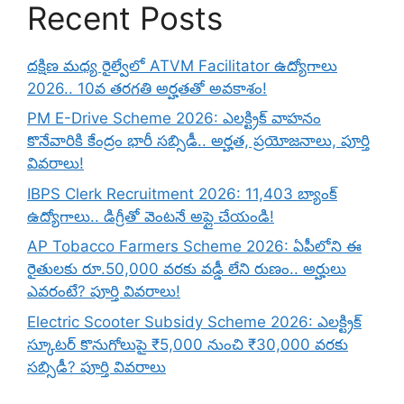
Recent Posts
దక్షిణ మధ్య రైల్వేలో ATVM Facilitator ఉద్యోగాలు
2026.. 10వ తరగతి అర్హతతో అవకాశం!
PM E-Drive Scheme 2026: ఎలక్ట్రిక్ వాహనం
కొనేవారికి కేంద్రం భారీ సబ్సిడీ.. అర్హత, ప్రయోజనాలు, పూర్తి
వివరాలు!
IBPS Clerk Recruitment 2026: 11,403 బ్యాంక్
ఉద్యోగాలు.. డిగ్రీతో వెంటనే అప్లై చేయండి!
AP Tobacco Farmers Scheme 2026: ఏపీలోని ఈ
రైతులకు రూ.50,000 వరకు వడ్డీ లేని రుణం.. అర్హులు
ఎవరంటే? పూర్తి వివరాలు!
Electric Scooter Subsidy Scheme 2026: ఎలక్ట్రిక్
స్కూటర్ కొనుగోలుపై ₹5,000 నుంచి ₹30,000 వరకు
సబ్సిడీ? పూర్తి వివరాలు