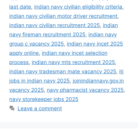
last date
,
indian navy civilian eligibility criteria
,
indian navy civilian motor driver recruitment
,
indian navy civilian recruitment 2025
,
indian
navy fireman recruitment 2025
,
indian navy
group c vacancy 2025
,
indian navy incet 2025
apply online
,
indian navy incet selection
process
,
indian navy mts recruitment 2025
,
indian navy tradesman mate vacancy 2025
,
iti
jobs in indian navy 2025
,
joinindiannavy.gov.in
vacancy 2025
,
navy pharmacist vacancy 2025
,
navy storekeeper jobs 2025
Leave a comment