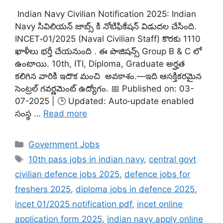
Indian Navy Civilian Notification 2025: Indian
Navy సివిలియన్ జాబ్స్ కి నోటిఫికేషన్ విడుదల చేసింది.
INCET‑01/2025 (Naval Civilian Staff) కొరకు 1110
ఖాళీలు భర్తీ చేయనుంది . ఈ పొజిషన్స్ Group B & C లో
ఉంటాయి. 10th, ITI, Diploma, Graduate అర్హత
కలిగిన వారికి ఇదొక మంచి అవకాశం.—ఇది ఆసక్తికరమైన
సెంట్రల్ గవర్ణమెంట్ ఉద్యోగం. 📅 Published on: 03-
07-2025 | 🕒 Updated: Auto‑update enabled
సంస్థ …
Read more
Categories
Government Jobs
Tags
10th pass jobs in indian navy
,
central govt
civilian defence jobs 2025
,
defence jobs for
freshers 2025
,
diploma jobs in defence 2025
,
incet 01/2025 notification pdf
,
incet online
application form 2025
,
indian navy apply online