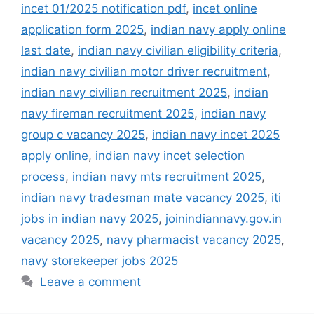
incet 01/2025 notification pdf
,
incet online
application form 2025
,
indian navy apply online
last date
,
indian navy civilian eligibility criteria
,
indian navy civilian motor driver recruitment
,
indian navy civilian recruitment 2025
,
indian
navy fireman recruitment 2025
,
indian navy
group c vacancy 2025
,
indian navy incet 2025
apply online
,
indian navy incet selection
process
,
indian navy mts recruitment 2025
,
indian navy tradesman mate vacancy 2025
,
iti
jobs in indian navy 2025
,
joinindiannavy.gov.in
vacancy 2025
,
navy pharmacist vacancy 2025
,
navy storekeeper jobs 2025
Leave a comment