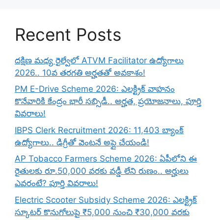
Recent Posts
దక్షిణ మధ్య రైల్వేలో ATVM Facilitator ఉద్యోగాలు
2026.. 10వ తరగతి అర్హతతో అవకాశం!
PM E-Drive Scheme 2026: ఎలక్ట్రిక్ వాహనం
కొనేవారికి కేంద్రం భారీ సబ్సిడీ.. అర్హత, ప్రయోజనాలు, పూర్తి
వివరాలు!
IBPS Clerk Recruitment 2026: 11,403 బ్యాంక్
ఉద్యోగాలు.. డిగ్రీతో వెంటనే అప్లై చేయండి!
AP Tobacco Farmers Scheme 2026: ఏపీలోని ఈ
రైతులకు రూ.50,000 వరకు వడ్డీ లేని రుణం.. అర్హులు
ఎవరంటే? పూర్తి వివరాలు!
Electric Scooter Subsidy Scheme 2026: ఎలక్ట్రిక్
స్కూటర్ కొనుగోలుపై ₹5,000 నుంచి ₹30,000 వరకు