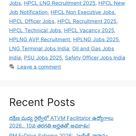
Jobs
,
HPCL LNG Recruitment 2025
,
HPCL New
Job Notification
,
HPCL Non Executive Jobs
,
HPCL Officer Jobs
,
HPCL Recruitment 2025
,
HPCL Technical Jobs
,
HPCL Vacancy 2025
,
HPLNG AVP Recruitment
,
HPLNG Jobs 2025
,
LNG Terminal Jobs India
,
Oil and Gas Jobs
India
,
PSU Jobs 2025
,
Safety Officer Jobs India
Leave a comment
Recent Posts
దక్షిణ మధ్య రైల్వేలో ATVM Facilitator ఉద్యోగాలు
2026.. 10వ తరగతి అర్హతతో అవకాశం!
PM E-Drive Scheme 2026: ఎలక్ట్రిక్ వాహనం