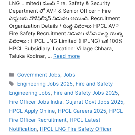
LNG Limited) నుంచి Fire, Safety & Security
Department లో AVP & Senior Officer – Fire
పోస్టులకు నోటిఫికేషన్ విడుదల అయింది. Recruitment
Organization Details / సంస్థ వివరాలు HPCL AVP
Fire Safety Recruitment విడుదల చేసిన సంస్థ యొక్క
వివరాలు : HPCL LNG Limited (HPLNG) ఒక 100%
HPCL Subsidiary. Location: Village Chhara,
Taluka Kodinar, …
Read more
Categories
Government Jobs
,
Jobs
Tags
Engineering Jobs 2025
,
Fire and Safety
Engineering Jobs
,
Fire and Safety Jobs 2025
,
Fire Officer Jobs India
,
Gujarat Govt Jobs 2025
,
HPCL Apply Online
,
HPCL Careers 2025
,
HPCL
Fire Officer Recruitment
,
HPCL Latest
Notification
,
HPCL LNG Fire Safety Officer