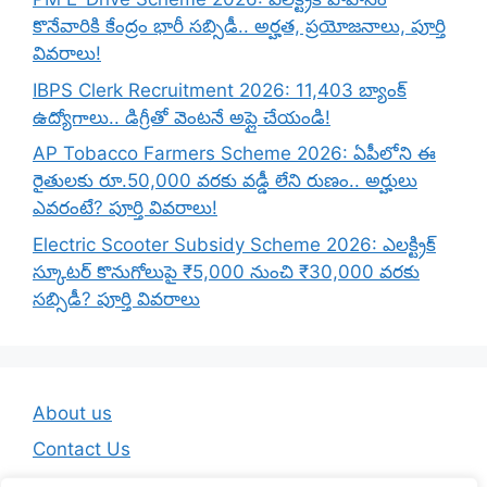
కొనేవారికి కేంద్రం భారీ సబ్సిడీ.. అర్హత, ప్రయోజనాలు, పూర్తి
వివరాలు!
IBPS Clerk Recruitment 2026: 11,403 బ్యాంక్
ఉద్యోగాలు.. డిగ్రీతో వెంటనే అప్లై చేయండి!
AP Tobacco Farmers Scheme 2026: ఏపీలోని ఈ
రైతులకు రూ.50,000 వరకు వడ్డీ లేని రుణం.. అర్హులు
ఎవరంటే? పూర్తి వివరాలు!
Electric Scooter Subsidy Scheme 2026: ఎలక్ట్రిక్
స్కూటర్ కొనుగోలుపై ₹5,000 నుంచి ₹30,000 వరకు
సబ్సిడీ? పూర్తి వివరాలు
About us
Contact Us
Disclaimer