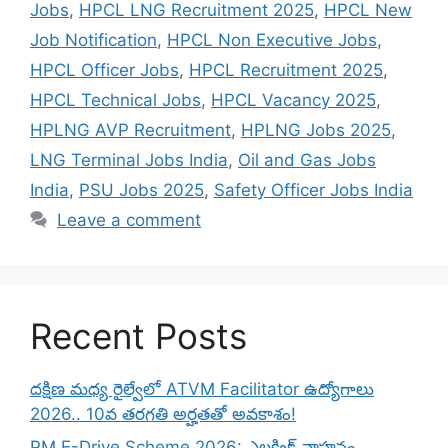
Jobs
,
HPCL LNG Recruitment 2025
,
HPCL New
Job Notification
,
HPCL Non Executive Jobs
,
HPCL Officer Jobs
,
HPCL Recruitment 2025
,
HPCL Technical Jobs
,
HPCL Vacancy 2025
,
HPLNG AVP Recruitment
,
HPLNG Jobs 2025
,
LNG Terminal Jobs India
,
Oil and Gas Jobs
India
,
PSU Jobs 2025
,
Safety Officer Jobs India
Leave a comment
Recent Posts
దక్షిణ మధ్య రైల్వేలో ATVM Facilitator ఉద్యోగాలు
2026.. 10వ తరగతి అర్హతతో అవకాశం!
PM E-Drive Scheme 2026: ఎలక్ట్రిక్ వాహనం