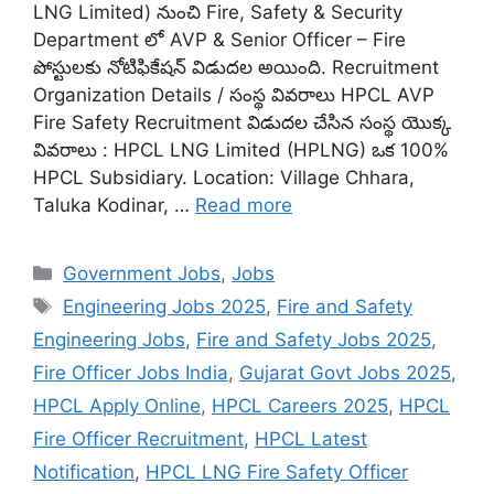
LNG Limited) నుంచి Fire, Safety & Security
Department లో AVP & Senior Officer – Fire
పోస్టులకు నోటిఫికేషన్ విడుదల అయింది. Recruitment
Organization Details / సంస్థ వివరాలు HPCL AVP
Fire Safety Recruitment విడుదల చేసిన సంస్థ యొక్క
వివరాలు : HPCL LNG Limited (HPLNG) ఒక 100%
HPCL Subsidiary. Location: Village Chhara,
Taluka Kodinar, …
Read more
Categories
Government Jobs
,
Jobs
Tags
Engineering Jobs 2025
,
Fire and Safety
Engineering Jobs
,
Fire and Safety Jobs 2025
,
Fire Officer Jobs India
,
Gujarat Govt Jobs 2025
,
HPCL Apply Online
,
HPCL Careers 2025
,
HPCL
Fire Officer Recruitment
,
HPCL Latest
Notification
,
HPCL LNG Fire Safety Officer