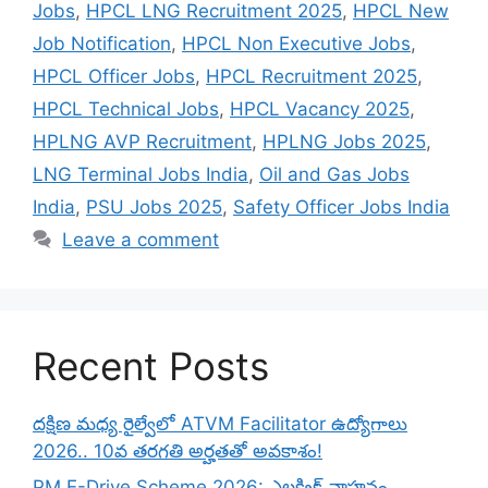
Jobs
,
HPCL LNG Recruitment 2025
,
HPCL New
Job Notification
,
HPCL Non Executive Jobs
,
HPCL Officer Jobs
,
HPCL Recruitment 2025
,
HPCL Technical Jobs
,
HPCL Vacancy 2025
,
HPLNG AVP Recruitment
,
HPLNG Jobs 2025
,
LNG Terminal Jobs India
,
Oil and Gas Jobs
India
,
PSU Jobs 2025
,
Safety Officer Jobs India
Leave a comment
Recent Posts
దక్షిణ మధ్య రైల్వేలో ATVM Facilitator ఉద్యోగాలు
2026.. 10వ తరగతి అర్హతతో అవకాశం!
PM E-Drive Scheme 2026: ఎలక్ట్రిక్ వాహనం