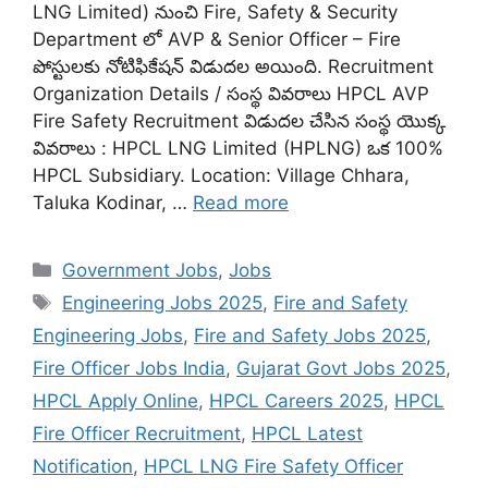
LNG Limited) నుంచి Fire, Safety & Security
Department లో AVP & Senior Officer – Fire
పోస్టులకు నోటిఫికేషన్ విడుదల అయింది. Recruitment
Organization Details / సంస్థ వివరాలు HPCL AVP
Fire Safety Recruitment విడుదల చేసిన సంస్థ యొక్క
వివరాలు : HPCL LNG Limited (HPLNG) ఒక 100%
HPCL Subsidiary. Location: Village Chhara,
Taluka Kodinar, …
Read more
Categories
Government Jobs
,
Jobs
Tags
Engineering Jobs 2025
,
Fire and Safety
Engineering Jobs
,
Fire and Safety Jobs 2025
,
Fire Officer Jobs India
,
Gujarat Govt Jobs 2025
,
HPCL Apply Online
,
HPCL Careers 2025
,
HPCL
Fire Officer Recruitment
,
HPCL Latest
Notification
,
HPCL LNG Fire Safety Officer