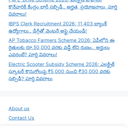
కొనేవారికి కేంద్రం భారీ సబ్సిడీ.. అర్హత, ప్రయోజనాలు, పూర్తి
వివరాలు!
IBPS Clerk Recruitment 2026: 11,403 బ్యాంక్
ఉద్యోగాలు.. డిగ్రీతో వెంటనే అప్లై చేయండి!
AP Tobacco Farmers Scheme 2026: ఏపీలోని ఈ
రైతులకు రూ.50,000 వరకు వడ్డీ లేని రుణం.. అర్హులు
ఎవరంటే? పూర్తి వివరాలు!
Electric Scooter Subsidy Scheme 2026: ఎలక్ట్రిక్
స్కూటర్ కొనుగోలుపై ₹5,000 నుంచి ₹30,000 వరకు
సబ్సిడీ? పూర్తి వివరాలు
About us
Contact Us
Disclaimer