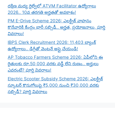
దక్షిణ మధ్య రైల్వేలో ATVM Facilitator ఉద్యోగాలు
2026.. 10వ తరగతి అర్హతతో అవకాశం!
PM E-Drive Scheme 2026: ఎలక్ట్రిక్ వాహనం
కొనేవారికి కేంద్రం భారీ సబ్సిడీ.. అర్హత, ప్రయోజనాలు, పూర్తి
వివరాలు!
IBPS Clerk Recruitment 2026: 11,403 బ్యాంక్
ఉద్యోగాలు.. డిగ్రీతో వెంటనే అప్లై చేయండి!
AP Tobacco Farmers Scheme 2026: ఏపీలోని ఈ
రైతులకు రూ.50,000 వరకు వడ్డీ లేని రుణం.. అర్హులు
ఎవరంటే? పూర్తి వివరాలు!
Electric Scooter Subsidy Scheme 2026: ఎలక్ట్రిక్
స్కూటర్ కొనుగోలుపై ₹5,000 నుంచి ₹30,000 వరకు
సబ్సిడీ? పూర్తి వివరాలు