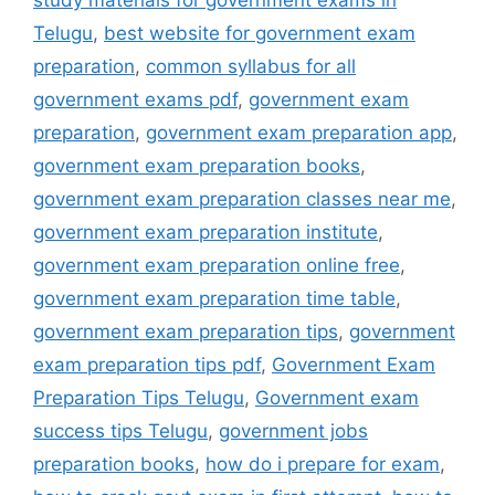
Telugu
,
best website for government exam
preparation
,
common syllabus for all
government exams pdf
,
government exam
preparation
,
government exam preparation app
,
government exam preparation books
,
government exam preparation classes near me
,
government exam preparation institute
,
government exam preparation online free
,
government exam preparation time table
,
government exam preparation tips
,
government
exam preparation tips pdf
,
Government Exam
Preparation Tips Telugu
,
Government exam
success tips Telugu
,
government jobs
preparation books
,
how do i prepare for exam
,