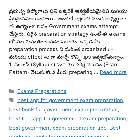
ప్రభుత్వ ఉద్యోగాలు ప్రతి ఒక్కరికీ ఆకర్షణీయమైనవి మరియు
స్థిరమైనవిగా ఉంటాయి. అందుకే లక్షలాది మంది అభ్యర్థులు
ఈ ఉద్యోగాల కోసం Government exams attempt
చేస్తారు. సరైన preparation strategy ఉంటే ఈ exams
లో విజయవంతం కావడం సులభం. ఇక్కడ మీ
preparation process ని మరింత organized గా
మరియు effective గా మార్చే కొన్ని tips ఇవ్వబోతున్నాం.
1. సిలబస్ (Syllabus) మరియు పరీక్ష విధానం (Exam
Pattern) తెలుసుకోండి మీరు preparing …
Read more
Categories
Exams Preparations
Tags
best app for government exam preparation
,
best book for government exam preparation
,
best free app for government exam preparation
,
best government exam preparation app
,
Best
study materials for government exams in