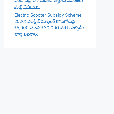
వరకు వడ్డీ లేని రుణం.. అర్హులు ఎవరంటే?
పూర్తి వివరాలు!
Electric Scooter Subsidy Scheme
2026: ఎలక్ట్రిక్ స్కూటర్ కొనుగోలుపై
₹5,000 నుంచి ₹30,000 వరకు సబ్సిడీ?
పూర్తి వివరాలు