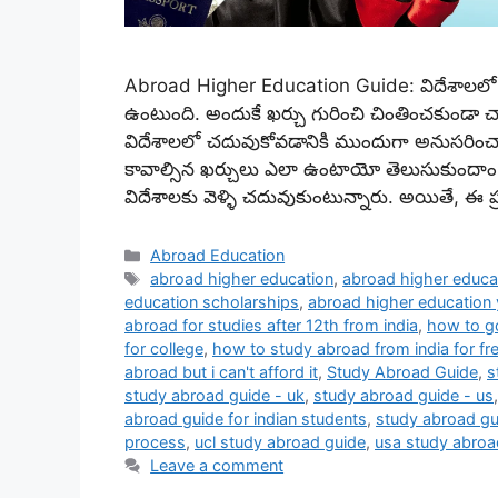
Abroad Higher Education Guide: విదేశాలలో ఉ
ఉంటుంది. అందుకే ఖర్చు గురించి చింతించకుండా చాల
విదేశాలలో చదువుకోవడానికి ముందుగా అనుసరించాల్
కావాల్సిన ఖర్చులు ఎలా ఉంటాయో తెలుసుకుందాం. ప్
విదేశాలకు వెళ్ళి చదువుకుంటున్నారు. అయితే, ఈ
Categories
Abroad Education
Tags
abroad higher education
,
abroad higher educat
education scholarships
,
abroad higher education 
abroad for studies after 12th from india
,
how to go
for college
,
how to study abroad from india for fr
abroad but i can't afford it
,
Study Abroad Guide
,
s
study abroad guide - uk
,
study abroad guide - us
abroad guide for indian students
,
study abroad gu
process
,
ucl study abroad guide
,
usa study abroa
Leave a comment