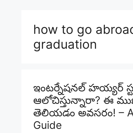
how to go abroad
graduation
ఇంటర్నేషనల్ హయ్యర్ స్ట
ఆలోచిస్తున్నారా? ఈ మ
తెలియడం అవసరం! – A
Guide