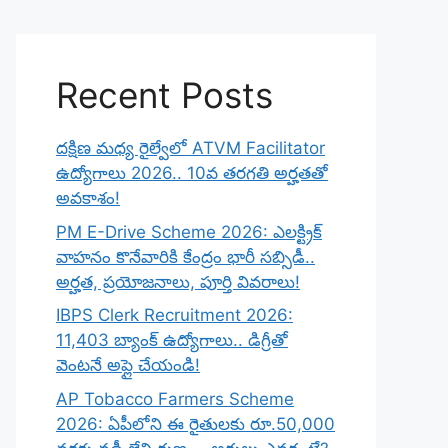
Recent Posts
దక్షిణ మధ్య రైల్వేలో ATVM Facilitator
ఉద్యోగాలు 2026.. 10వ తరగతి అర్హతతో
అవకాశం!
PM E-Drive Scheme 2026: ఎలక్ట్రిక్
వాహనం కొనేవారికి కేంద్రం భారీ సబ్సిడీ..
అర్హత, ప్రయోజనాలు, పూర్తి వివరాలు!
IBPS Clerk Recruitment 2026:
11,403 బ్యాంక్ ఉద్యోగాలు.. డిగ్రీతో
వెంటనే అప్లై చేయండి!
AP Tobacco Farmers Scheme
2026: ఏపీలోని ఈ రైతులకు రూ.50,000