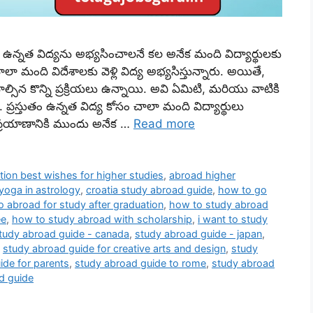
న్నత విద్యను అభ్యసించాలనే కల అనేక మంది విద్యార్థులకు
ా మంది విదేశాలకు వెళ్లి విద్య అభ్యసిస్తున్నారు. అయితే,
సిన కొన్ని ప్రక్రియలు ఉన్నాయి. అవి ఏమిటి, మరియు వాటికి
రస్తుతం ఉన్నత విద్య కోసం చాలా మంది విద్యార్థులు
 ప్రయాణానికి ముందు అనేక …
Read more
ion best wishes for higher studies
,
abroad higher
yoga in astrology
,
croatia study abroad guide
,
how to go
 abroad for study after graduation
,
how to study abroad
ee
,
how to study abroad with scholarship
,
i want to study
tudy abroad guide - canada
,
study abroad guide - japan
,
,
study abroad guide for creative arts and design
,
study
ide for parents
,
study abroad guide to rome
,
study abroad
d guide