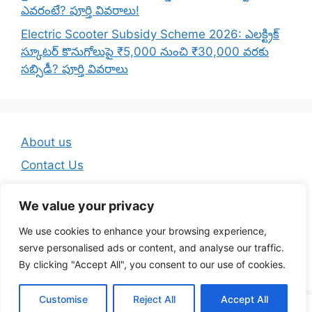
ఎవరంటే? పూర్తి వివరాలు!
Electric Scooter Subsidy Scheme 2026: ఎలక్ట్రిక్
స్కూటర్ కొనుగోలుపై ₹5,000 నుంచి ₹30,000 వరకు
సబ్సిడీ? పూర్తి వివరాలు
About us
Contact Us
Disclaimer
We value your privacy
Privacy Policy
We use cookies to enhance your browsing experience,
Terms And Conditions
serve personalised ads or content, and analyse our traffic.
By clicking "Accept All", you consent to our use of cookies.
© 2026 Telugu Jobs Guru - Latest Telugu Job Updates
Customise
Reject All
Accept All
• Built with
GeneratePress
WA Channel
Telegram
YouTube
Insta
FB