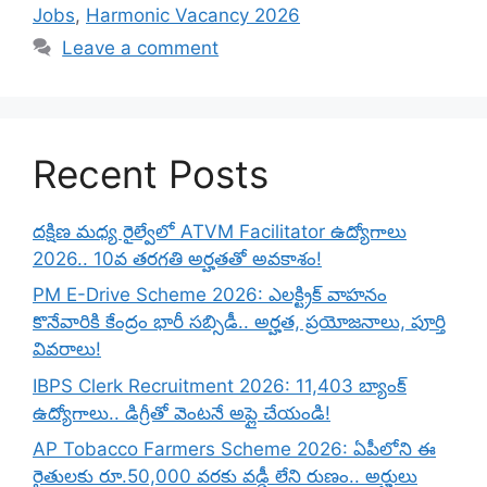
Jobs
,
Harmonic Vacancy 2026
Leave a comment
Recent Posts
దక్షిణ మధ్య రైల్వేలో ATVM Facilitator ఉద్యోగాలు
2026.. 10వ తరగతి అర్హతతో అవకాశం!
PM E-Drive Scheme 2026: ఎలక్ట్రిక్ వాహనం
కొనేవారికి కేంద్రం భారీ సబ్సిడీ.. అర్హత, ప్రయోజనాలు, పూర్తి
వివరాలు!
IBPS Clerk Recruitment 2026: 11,403 బ్యాంక్
ఉద్యోగాలు.. డిగ్రీతో వెంటనే అప్లై చేయండి!
AP Tobacco Farmers Scheme 2026: ఏపీలోని ఈ
రైతులకు రూ.50,000 వరకు వడ్డీ లేని రుణం.. అర్హులు