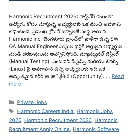
Harmonic Recruitment 2026: సాఫ్ట్‌వేర్ రంగంలో
ఉద్యోగం కోసం చూస్తున్న అభ్యర్థులకు ఒక మంచి అవకాశం
లభించింది. ప్రముఖ గ్లోబల్ టెక్నాలజీ సంస్థ అయిన
Harmonic Inc. బెంగళూరు బ్రాంచ్‌లో ఖాళీగా ఉన్న SW
QA Manual Engineer పోస్టుల భర్తీకి అర్హులైన అభ్యర్థుల
నుండి దరఖాస్తులను ఆహ్వానిస్తోంది. మ్యాన్యువల్ టెస్టింగ్
(Manual Testing), ఎంబెడెడ్ సిస్టమ్స్ మరియు లినక్స్
(Linux) పై అవగాహన ఉన్న అభ్యర్థులకు ఇది ఒక
అద్భుతమైన కెరీర్ ఆ अपॉर्चुनिटी (Opportunity). …
Read
more
Categories
Private Jobs
Tags
Harmonic Careers India
,
Harmonic Jobs
2026
,
Harmonic Recruitment 2026
,
Harmonic
Recruitment Apply Online
,
Harmonic Software