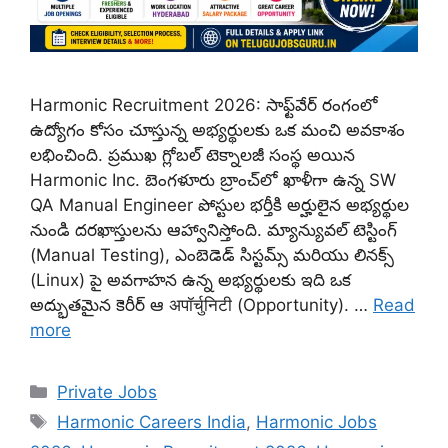
Harmonic Recruitment 2026: సాఫ్ట్‌వేర్ రంగంలో
ఉద్యోగం కోసం చూస్తున్న అభ్యర్థులకు ఒక మంచి అవకాశం
లభించింది. ప్రముఖ గ్లోబల్ టెక్నాలజీ సంస్థ అయిన
Harmonic Inc. బెంగళూరు బ్రాంచ్‌లో ఖాళీగా ఉన్న SW
QA Manual Engineer పోస్టుల భర్తీకి అర్హులైన అభ్యర్థుల
నుండి దరఖాస్తులను ఆహ్వానిస్తోంది. మ్యాన్యువల్ టెస్టింగ్
(Manual Testing), ఎంబెడెడ్ సిస్టమ్స్ మరియు లినక్స్
(Linux) పై అవగాహన ఉన్న అభ్యర్థులకు ఇది ఒక
అద్భుతమైన కెరీర్ ఆ अपॉर्चुनिटी (Opportunity). …
Read
more
Categories
Private Jobs
Tags
Harmonic Careers India
,
Harmonic Jobs