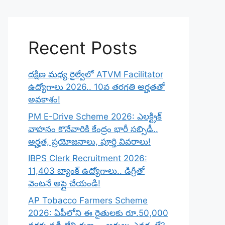
Recent Posts
దక్షిణ మధ్య రైల్వేలో ATVM Facilitator
ఉద్యోగాలు 2026.. 10వ తరగతి అర్హతతో
అవకాశం!
PM E-Drive Scheme 2026: ఎలక్ట్రిక్
వాహనం కొనేవారికి కేంద్రం భారీ సబ్సిడీ..
అర్హత, ప్రయోజనాలు, పూర్తి వివరాలు!
IBPS Clerk Recruitment 2026:
11,403 బ్యాంక్ ఉద్యోగాలు.. డిగ్రీతో
వెంటనే అప్లై చేయండి!
AP Tobacco Farmers Scheme
2026: ఏపీలోని ఈ రైతులకు రూ.50,000