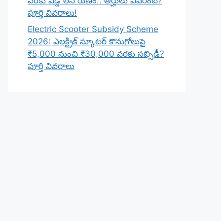
వరకు వడ్డీ లేని రుణం.. అర్హులు ఎవరంటే?
పూర్తి వివరాలు!
Electric Scooter Subsidy Scheme
2026: ఎలక్ట్రిక్ స్కూటర్ కొనుగోలుపై
₹5,000 నుంచి ₹30,000 వరకు సబ్సిడీ?
పూర్తి వివరాలు