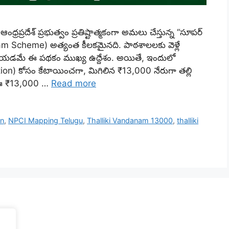
్రదేశ్ ప్రభుత్వం ప్రతిష్టాత్మకంగా అమలు చేస్తున్న “సూపర్
danam Scheme) అత్యంత కీలకమైనది. పాఠశాలలకు వెళ్లే
 చేయడమే ఈ పథకం ముఖ్య ఉద్దేశం. అయితే, ఇందులో
on) కోసం కేటాయించగా, మిగిలిన ₹13,000 నేరుగా తల్లి
 ఈ ₹13,000 …
Read more
on
,
NPCI Mapping Telugu
,
Thalliki Vandanam 13000
,
thalliki