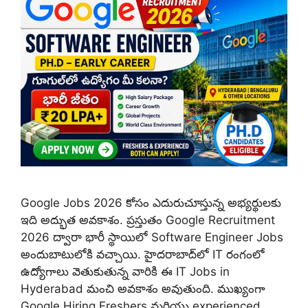
Google Jobs 2026 కోసం ఎదురుచూస్తున్న అభ్యర్థులకు
ఇది అద్భుత అవకాశం. ప్రస్తుతం Google Recruitment
2026 ద్వారా భారీ స్థాయిలో Software Engineer Jobs
అందుబాటులోకి వచ్చాయి. హైదరాబాద్‌లో IT రంగంలో
ఉద్యోగాలు వెతుకుతున్న వారికి ఈ IT Jobs in
Hyderabad మంచి అవకాశం అవుతుంది. ముఖ్యంగా
Google Hiring Freshers మరియు experienced