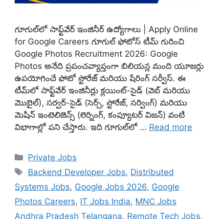
గూగుల్‌లో సాఫ్ట్‌వేర్ ఇంజినీర్ ఉద్యోగాలు | Apply Online
for Google Careers గూగుల్ ఫోటోస్ టీమ్ గురించి
Google Photos Recruitment 2026: Google
Photos అనేది ప్రపంచవ్యాప్తంగా బిలియన్ల మంది యూజర్లు
ఉపయోగించే ఫోటో స్టోరేజ్ మరియు షేరింగ్ సర్వీస్. ఈ
టీమ్‌లో సాఫ్ట్‌వేర్ ఇంజినీర్లు క్లయింట్-సైడ్ (వెబ్ మరియు
మొబైల్), సర్వర్-సైడ్ (సెర్చ్, స్టోరేజ్, సర్వింగ్) మరియు
మెషిన్ ఇంటెలిజెన్స్ (లెర్నింగ్, కంప్యూటర్ విజన్) వంటి
విభాగాల్లో పని చేస్తారు. ఇది గూగుల్‌లో …
Read more
Categories
Private Jobs
Tags
Backend Developer Jobs
,
Distributed
Systems Jobs
,
Google Jobs 2026
,
Google
Photos Careers
,
IT Jobs India
,
MNC Jobs
Andhra Pradesh Telangana
,
Remote Tech Jobs
,