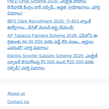
PM E-Drive Scheme 2026: ఎలక్ట్రిక్ వాహనం
కొనేవారికి కేంద్రం భారీ సబ్సిడీ.. అర్హత, ప్రయోజనాలు, పూర్తి
వివరాలు!
IBPS Clerk Recruitment 2026: 11,403 బ్యాంక్
ఉద్యోగాలు.. డిగ్రీతో వెంటనే అప్లై చేయండి!
AP Tobacco Farmers Scheme 2026: ఏపీలోని ఈ
రైతులకు రూ.50,000 వరకు వడ్డీ లేని రుణం.. అర్హులు
ఎవరంటే? పూర్తి వివరాలు!
Electric Scooter Subsidy Scheme 2026: ఎలక్ట్రిక్
స్కూటర్ కొనుగోలుపై ₹5,000 నుంచి ₹30,000 వరకు
సబ్సిడీ? పూర్తి వివరాలు
About us
Contact Us