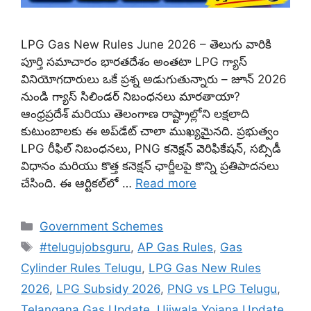
LPG Gas New Rules June 2026 – తెలుగు వారికి
పూర్తి సమాచారం భారతదేశం అంతటా LPG గ్యాస్
వినియోగదారులు ఒకే ప్రశ్న అడుగుతున్నారు – జూన్ 2026
నుండి గ్యాస్ సిలిండర్ నిబంధనలు మారతాయా?
ఆంధ్రప్రదేశ్ మరియు తెలంగాణ రాష్ట్రాల్లోని లక్షలాది
కుటుంబాలకు ఈ అప్‌డేట్ చాలా ముఖ్యమైనది. ప్రభుత్వం
LPG రీఫిల్ నిబంధనలు, PNG కనెక్షన్ వెరిఫికేషన్, సబ్సిడీ
విధానం మరియు కొత్త కనెక్షన్ ఛార్జీలపై కొన్ని ప్రతిపాదనలు
చేసింది. ఈ ఆర్టికల్‌లో …
Read more
Categories
Government Schemes
Tags
#telugujobsguru
,
AP Gas Rules
,
Gas
Cylinder Rules Telugu
,
LPG Gas New Rules
2026
,
LPG Subsidy 2026
,
PNG vs LPG Telugu
,
Telangana Gas Update
,
Ujjwala Yojana Update
,