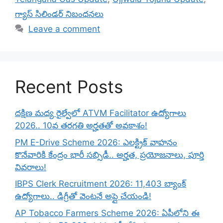
గ్యాస్ సిలిండర్ నిబంధనలు
Leave a comment
Recent Posts
దక్షిణ మధ్య రైల్వేలో ATVM Facilitator ఉద్యోగాలు
2026.. 10వ తరగతి అర్హతతో అవకాశం!
PM E-Drive Scheme 2026: ఎలక్ట్రిక్ వాహనం
కొనేవారికి కేంద్రం భారీ సబ్సిడీ.. అర్హత, ప్రయోజనాలు, పూర్తి
వివరాలు!
IBPS Clerk Recruitment 2026: 11,403 బ్యాంక్
ఉద్యోగాలు.. డిగ్రీతో వెంటనే అప్లై చేయండి!
AP Tobacco Farmers Scheme 2026: ఏపీలోని ఈ