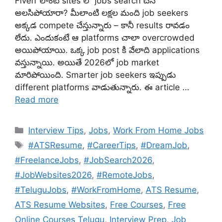
Fiverr లాంటి sites లో jobs search చేసి
అలసిపోయారా? మీలాంటి లక్షల మంది job seekers
అక్కడ compete చేస్తున్నారు – కానీ results రావడం
లేదు. ఎందుకంటే ఆ platforms చాలా overcrowded
అయిపోయాయి. ఒక్క job post కి వేలాది applications
వస్తున్నాయి. అయితే 2026లో job market
మారిపోయింది. Smarter job seekers ఇప్పుడు
different platforms వాడుతున్నారు. ఈ article …
Read more
Categories
Interview Tips
,
Jobs
,
Work From Home Jobs
Tags
#ATSResume
,
#CareerTips
,
#DreamJob
,
#FreelanceJobs
,
#JobSearch2026
,
#JobWebsites2026
,
#RemoteJobs
,
#TeluguJobs
,
#WorkFromHome
,
ATS Resume
,
ATS Resume Websites
,
Free Courses
,
Free
Online Courses Telugu
,
Interview Prep
,
Job