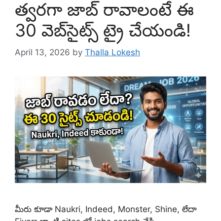
త్వరగా జాబ్ రావాలంటే ఈ
30 వెబ్‌సైట్స్ ట్రై చేయండి!
April 13, 2026
by
Thalla Lokesh
మీరు కూడా Naukri, Indeed, Monster, Shine, లేదా