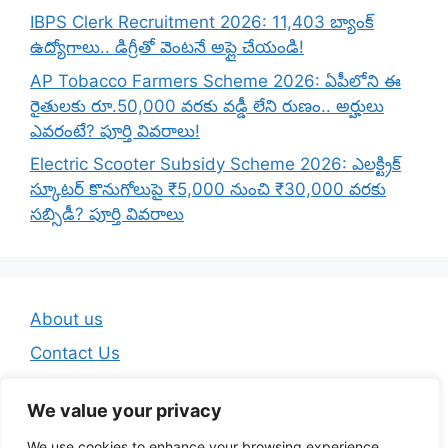
IBPS Clerk Recruitment 2026: 11,403 బ్యాంక్
ఉద్యోగాలు.. డిగ్రీతో వెంటనే అప్లై చేయండి!
AP Tobacco Farmers Scheme 2026: ఏపీలోని ఈ
రైతులకు రూ.50,000 వరకు వడ్డీ లేని రుణం.. అర్హులు
ఎవరంటే? పూర్తి వివరాలు!
Electric Scooter Subsidy Scheme 2026: ఎలక్ట్రిక్
స్కూటర్ కొనుగోలుపై ₹5,000 నుంచి ₹30,000 వరకు
సబ్సిడీ? పూర్తి వివరాలు
About us
Contact Us
Disclaimer
We value your privacy
Privacy Policy
We use cookies to enhance your browsing experience,