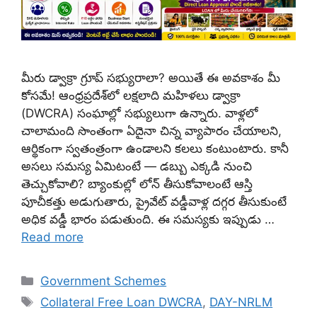
మీరు డ్వాక్రా గ్రూప్ సభ్యురాలా? అయితే ఈ అవకాశం మీ
కోసమే! ఆంధ్రప్రదేశ్‌లో లక్షలాది మహిళలు డ్వాక్రా
(DWCRA) సంఘాల్లో సభ్యులుగా ఉన్నారు. వాళ్లలో
చాలామంది సొంతంగా ఏదైనా చిన్న వ్యాపారం చేయాలని,
ఆర్థికంగా స్వతంత్రంగా ఉండాలని కలలు కంటుంటారు. కానీ
అసలు సమస్య ఏమిటంటే — డబ్బు ఎక్కడి నుంచి
తెచ్చుకోవాలి? బ్యాంకుల్లో లోన్ తీసుకోవాలంటే ఆస్తి
పూచీకత్తు అడుగుతారు, ప్రైవేట్ వడ్డీవాళ్ల దగ్గర తీసుకుంటే
అధిక వడ్డీ భారం పడుతుంది. ఈ సమస్యకు ఇప్పుడు …
Read more
Categories
Government Schemes
Tags
Collateral Free Loan DWCRA
,
DAY-NRLM