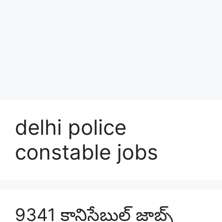
delhi police
constable jobs
9341 కానిస్టేబుల్ జాబ్స్