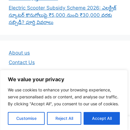
Electric Scooter Subsidy Scheme 2026: ఎలక్ట్రిక్
స్కూటర్ కొనుగోలుపై ₹5,000 నుంచి ₹30,000 వరకు
సబ్సిడీ? పూర్తి వివరాలు
About us
Contact Us
Disclaimer
We value your privacy
Privacy Policy
We use cookies to enhance your browsing experience,
Terms And Conditions
serve personalised ads or content, and analyse our traffic.
By clicking "Accept All", you consent to our use of cookies.
© 2026 Telugu Jobs Guru - Latest Telugu Job Updates
Customise
Reject All
Accept All
• Built with
GeneratePress
WA Channel
Telegram
YouTube
Insta
FB