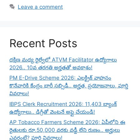
Leave a comment
Recent Posts
దక్షిణ మధ్య రైల్వేలో ATVM Facilitator ఉద్యోగాలు
2026.. 10వ తరగతి అర్హతతో అవకాశం!
PM E-Drive Scheme 2026: ఎలక్ట్రిక్ వాహనం
కొనేవారికి కేంద్రం భారీ సబ్సిడీ.. అర్హత, ప్రయోజనాలు, పూర్తి
వివరాలు!
IBPS Clerk Recruitment 2026: 11,403 బ్యాంక్
ఉద్యోగాలు.. డిగ్రీతో వెంటనే అప్లై చేయండి!
AP Tobacco Farmers Scheme 2026: ఏపీలోని ఈ
రైతులకు రూ.50,000 వరకు వడ్డీ లేని రుణం.. అర్హులు
ఎవరంటే? పూర్తి వివరాలు!