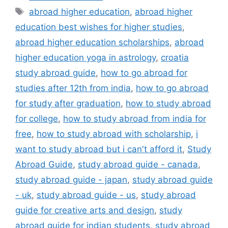
Tags
abroad higher education
,
abroad higher
education best wishes for higher studies
,
abroad higher education scholarships
,
abroad
higher education yoga in astrology
,
croatia
study abroad guide
,
how to go abroad for
studies after 12th from india
,
how to go abroad
for study after graduation
,
how to study abroad
for college
,
how to study abroad from india for
free
,
how to study abroad with scholarship
,
i
want to study abroad but i can't afford it
,
Study
Abroad Guide
,
study abroad guide - canada
,
study abroad guide - japan
,
study abroad guide
- uk
,
study abroad guide - us
,
study abroad
guide for creative arts and design
,
study
abroad guide for indian students
,
study abroad