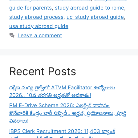
guide for parents
,
study abroad guide to rome
,
study abroad process
,
ucl study abroad guide
,
usa study abroad guide
Leave a comment
Recent Posts
దక్షిణ మధ్య రైల్వేలో ATVM Facilitator ఉద్యోగాలు
2026.. 10వ తరగతి అర్హతతో అవకాశం!
PM E-Drive Scheme 2026: ఎలక్ట్రిక్ వాహనం
కొనేవారికి కేంద్రం భారీ సబ్సిడీ.. అర్హత, ప్రయోజనాలు, పూర్తి
వివరాలు!
IBPS Clerk Recruitment 2026: 11,403 బ్యాంక్