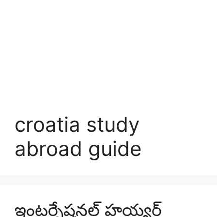
croatia study
abroad guide
ఇంటర్నేషనల్ హయ్యర్