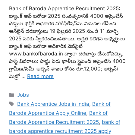
Bank of Baroda Apprentice Recruitment 2025:
బ్యాంక్ ఆఫ్ బరోడా 2025 సంవత్సరానికి 4000 అప్రెంటిస్
పోస్టుల భర్తీకి అధికారిక నోటిఫికేషన్‌ను విడుదల చేసింది.
ఆన్‌లైన్ దరఖాస్తులు 19 ఫిబ్రవరి 2025 నుండి 11 మార్చి
2025 వరకు స్వీకరించబడతాయి. అర్హత కలిగిన అభ్యర్థులు
బ్యాంక్ ఆఫ్ బరోడా అధికారిక వెబ్‌సైట్
www.bankofbaroda.in ద్వారా దరఖాస్తు చేసుకోవచ్చు.
పోస్ట్ వివరాలు: పోస్టు పేరు ఖాళీలు స్టైపెండ్ అప్రెంటిస్ 4000
గ్రామీణ/సెమీ-అర్బన్ శాఖల కోసం రూ.12,000; అర్బన్/
మెట్రో …
Read more
Categories
Jobs
Tags
Bank Apprentice Jobs in India
,
Bank of
Baroda Apprentice Apply Online
,
Bank of
Baroda Apprentice Recruitment 2025
,
bank of
baroda apprentice recruitment 2025 apply