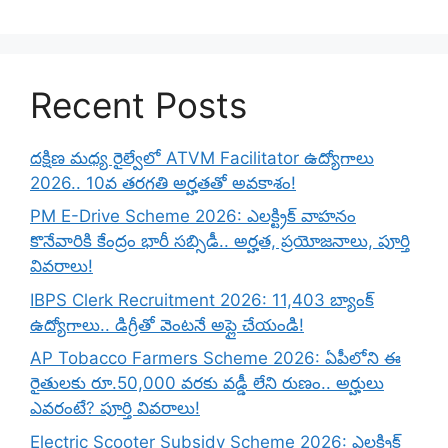
Recent Posts
దక్షిణ మధ్య రైల్వేలో ATVM Facilitator ఉద్యోగాలు
2026.. 10వ తరగతి అర్హతతో అవకాశం!
PM E-Drive Scheme 2026: ఎలక్ట్రిక్ వాహనం
కొనేవారికి కేంద్రం భారీ సబ్సిడీ.. అర్హత, ప్రయోజనాలు, పూర్తి
వివరాలు!
IBPS Clerk Recruitment 2026: 11,403 బ్యాంక్
ఉద్యోగాలు.. డిగ్రీతో వెంటనే అప్లై చేయండి!
AP Tobacco Farmers Scheme 2026: ఏపీలోని ఈ
రైతులకు రూ.50,000 వరకు వడ్డీ లేని రుణం.. అర్హులు
ఎవరంటే? పూర్తి వివరాలు!
Electric Scooter Subsidy Scheme 2026: ఎలక్ట్రిక్