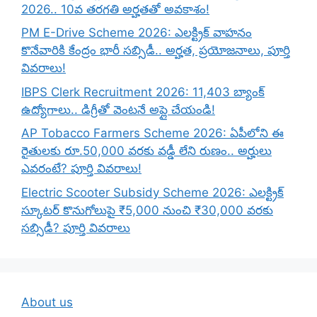
2026.. 10వ తరగతి అర్హతతో అవకాశం!
PM E-Drive Scheme 2026: ఎలక్ట్రిక్ వాహనం
కొనేవారికి కేంద్రం భారీ సబ్సిడీ.. అర్హత, ప్రయోజనాలు, పూర్తి
వివరాలు!
IBPS Clerk Recruitment 2026: 11,403 బ్యాంక్
ఉద్యోగాలు.. డిగ్రీతో వెంటనే అప్లై చేయండి!
AP Tobacco Farmers Scheme 2026: ఏపీలోని ఈ
రైతులకు రూ.50,000 వరకు వడ్డీ లేని రుణం.. అర్హులు
ఎవరంటే? పూర్తి వివరాలు!
Electric Scooter Subsidy Scheme 2026: ఎలక్ట్రిక్
స్కూటర్ కొనుగోలుపై ₹5,000 నుంచి ₹30,000 వరకు
సబ్సిడీ? పూర్తి వివరాలు
About us