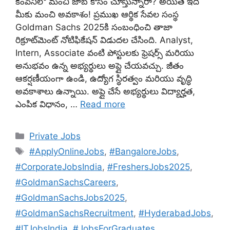
కంపెనీలో మంచి జాబ్ కోసం చూస్తున్నారా? అయితే ఇది
మీకు మంచి అవకాశం! ప్రముఖ ఆర్థిక సేవల సంస్థ
Goldman Sachs 2025కి సంబంధించి తాజా
రిక్రూట్‌మెంట్ నోటిఫికేషన్ విడుదల చేసింది. Analyst,
Intern, Associate వంటి పోస్టులకు ఫ్రెషర్స్ మరియు
అనుభవం ఉన్న అభ్యర్థులు అప్లై చేయవచ్చు. జీతం
ఆకర్షణీయంగా ఉండి, ఉద్యోగ స్థిరత్వం మరియు వృద్ధి
అవకాశాలు ఉన్నాయి. అప్లై చేసే అభ్యర్థులు విద్యార్హత,
ఎంపిక విధానం, …
Read more
Categories
Private Jobs
Tags
#ApplyOnlineJobs
,
#BangaloreJobs
,
#CorporateJobsIndia
,
#FreshersJobs2025
,
#GoldmanSachsCareers
,
#GoldmanSachsJobs2025
,
#GoldmanSachsRecruitment
,
#HyderabadJobs
,
#ITJobsIndia
,
#JobsForGraduates
,