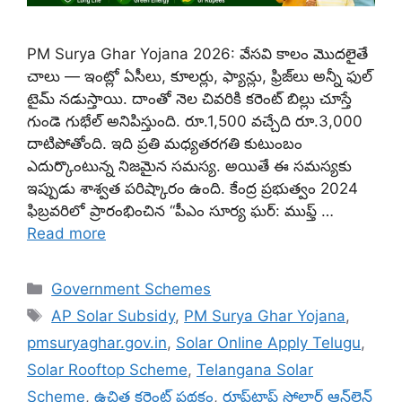
PM Surya Ghar Yojana 2026: వేసవి కాలం మొదలైతే
చాలు — ఇంట్లో ఏసీలు, కూలర్లు, ఫ్యాన్లు, ఫ్రిజ్‌లు అన్నీ ఫుల్
టైమ్ నడుస్తాయి. దాంతో నెల చివరికి కరెంట్ బిల్లు చూస్తే
గుండె గుభేల్ అనిపిస్తుంది. రూ.1,500 వచ్చేది రూ.3,000
దాటిపోతోంది. ఇది ప్రతి మధ్యతరగతి కుటుంబం
ఎదుర్కొంటున్న నిజమైన సమస్య. అయితే ఈ సమస్యకు
ఇప్పుడు శాశ్వత పరిష్కారం ఉంది. కేంద్ర ప్రభుత్వం 2024
ఫిబ్రవరిలో ప్రారంభించిన “పీఎం సూర్య ఘర్: ముఫ్త్ …
Read more
Categories
Government Schemes
Tags
AP Solar Subsidy
,
PM Surya Ghar Yojana
,
pmsuryaghar.gov.in
,
Solar Online Apply Telugu
,
Solar Rooftop Scheme
,
Telangana Solar
Scheme
,
ఉచిత కరెంట్ పథకం
,
రూఫ్‌టాప్ సోలార్ ఆన్‌లైన్