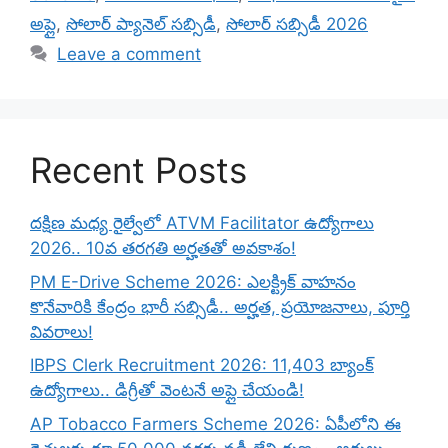
అప్లై
,
సోలార్ ప్యానెల్ సబ్సిడీ
,
సోలార్ సబ్సిడీ 2026
Leave a comment
Recent Posts
దక్షిణ మధ్య రైల్వేలో ATVM Facilitator ఉద్యోగాలు
2026.. 10వ తరగతి అర్హతతో అవకాశం!
PM E-Drive Scheme 2026: ఎలక్ట్రిక్ వాహనం
కొనేవారికి కేంద్రం భారీ సబ్సిడీ.. అర్హత, ప్రయోజనాలు, పూర్తి
వివరాలు!
IBPS Clerk Recruitment 2026: 11,403 బ్యాంక్
ఉద్యోగాలు.. డిగ్రీతో వెంటనే అప్లై చేయండి!
AP Tobacco Farmers Scheme 2026: ఏపీలోని ఈ