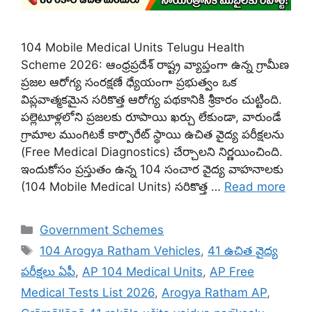
104 Mobile Medical Units Telugu Health
Scheme 2026: ఆంధ్రప్రదేశ్ రాష్ట్ర వ్యాప్తంగా ఉన్న గ్రామీణ
ప్రజల ఆరోగ్య సంరక్షణే ధ్యేయంగా ప్రభుత్వం ఒక
విప్లవాత్మకమైన సరికొత్త ఆరోగ్య పథకానికి శ్రీకారం చుట్టింది.
పల్లెటూళ్లలోని ప్రజలకు రూపాయి ఖర్చు లేకుండా, వారుండే
గ్రామాల ముంగిటకే కార్పొరేట్ స్థాయి ఉచిత వైద్య పరీక్షలను
(Free Medical Diagnostics) చేర్చాలని నిర్ణయించింది.
ఇందుకోసం ప్రస్తుతం ఉన్న 104 సంచార వైద్య వాహనాలకు
(104 Mobile Medical Units) సరికొత్త …
Read more
Categories
Government Schemes
Tags
104 Arogya Ratham Vehicles
,
41 ఉచిత వైద్య
పరీక్షలు ఏపీ
,
AP 104 Medical Units
,
AP Free
Medical Tests List 2026
,
Arogya Ratham AP
,