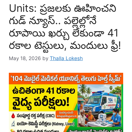
Units: ప్రజలకు ఊహించని
గుడ్ న్యూస్.. పల్లెల్లోనే
రూపాయి ఖర్చు లేకుండా 41
రకాల టెస్టులు, మందులు ఫ్రీ!
May 18, 2026
by
Thalla Lokesh