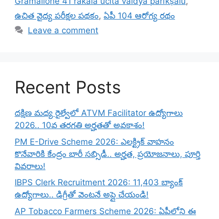
Grāmāllōnē 41 rakāla učita vaidya parīkṣalu
,
ఉచిత వైద్య పరీక్షల పథకం
,
ఏపీ 104 ఆరోగ్య రథం
Leave a comment
Recent Posts
దక్షిణ మధ్య రైల్వేలో ATVM Facilitator ఉద్యోగాలు
2026.. 10వ తరగతి అర్హతతో అవకాశం!
PM E-Drive Scheme 2026: ఎలక్ట్రిక్ వాహనం
కొనేవారికి కేంద్రం భారీ సబ్సిడీ.. అర్హత, ప్రయోజనాలు, పూర్తి
వివరాలు!
IBPS Clerk Recruitment 2026: 11,403 బ్యాంక్
ఉద్యోగాలు.. డిగ్రీతో వెంటనే అప్లై చేయండి!
AP Tobacco Farmers Scheme 2026: ఏపీలోని ఈ