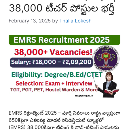
38,000 టీచర్ పోస్టుల భర్తీ
February 13, 2025
by
Thalla Lokesh
EMRS రిక్రూట్మెంట్ 2025 – పూర్తి వివరాలు రాష్ట్ర వ్యాప్తంగా
650కిపైగా ఎకలవ్య మోడల్ రెసిడెన్షియల్ స్కూళ్లలో
(EMRS) 38,000కిపైగా టీచింగ్ & నాన్-టీచింగ్ పోస్టులను