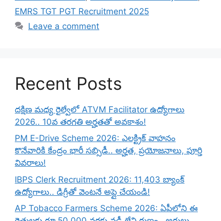
EMRS TGT PGT Recruitment 2025
Leave a comment
Recent Posts
దక్షిణ మధ్య రైల్వేలో ATVM Facilitator ఉద్యోగాలు
2026.. 10వ తరగతి అర్హతతో అవకాశం!
PM E-Drive Scheme 2026: ఎలక్ట్రిక్ వాహనం
కొనేవారికి కేంద్రం భారీ సబ్సిడీ.. అర్హత, ప్రయోజనాలు, పూర్తి
వివరాలు!
IBPS Clerk Recruitment 2026: 11,403 బ్యాంక్
ఉద్యోగాలు.. డిగ్రీతో వెంటనే అప్లై చేయండి!
AP Tobacco Farmers Scheme 2026: ఏపీలోని ఈ
రైతులకు రూ.50,000 వరకు వడ్డీ లేని రుణం.. అర్హులు