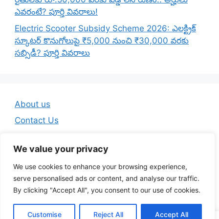
ఎవరంటే? పూర్తి వివరాలు!
Electric Scooter Subsidy Scheme 2026: ఎలక్ట్రిక్
స్కూటర్ కొనుగోలుపై ₹5,000 నుంచి ₹30,000 వరకు
సబ్సిడీ? పూర్తి వివరాలు
About us
Contact Us
Disclaimer
We value your privacy
Privacy Policy
We use cookies to enhance your browsing experience,
Terms And Conditions
serve personalised ads or content, and analyse our traffic.
By clicking "Accept All", you consent to our use of cookies.
© 2026 Telugu Jobs Guru - Latest Telugu Job Updates
Customise
Reject All
Accept All
• Built with
GeneratePress