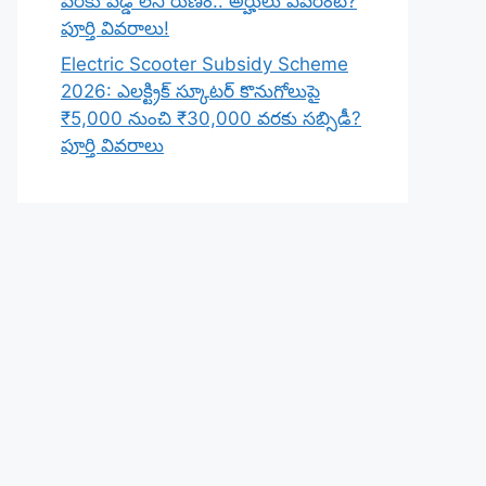
వరకు వడ్డీ లేని రుణం.. అర్హులు ఎవరంటే?
పూర్తి వివరాలు!
Electric Scooter Subsidy Scheme
2026: ఎలక్ట్రిక్ స్కూటర్ కొనుగోలుపై
₹5,000 నుంచి ₹30,000 వరకు సబ్సిడీ?
పూర్తి వివరాలు