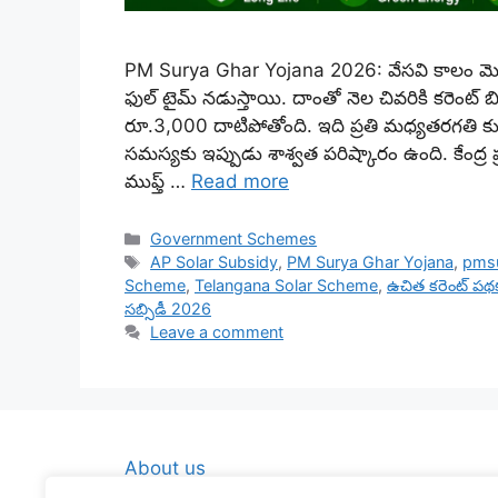
PM Surya Ghar Yojana 2026: వేసవి కాలం మొదలైతే 
ఫుల్ టైమ్ నడుస్తాయి. దాంతో నెల చివరికి కరెంట్ బిల
రూ.3,000 దాటిపోతోంది. ఇది ప్రతి మధ్యతరగతి
సమస్యకు ఇప్పుడు శాశ్వత పరిష్కారం ఉంది. కేంద్ర 
ముఫ్త్ …
Read more
Categories
Government Schemes
Tags
AP Solar Subsidy
,
PM Surya Ghar Yojana
,
pmsu
Scheme
,
Telangana Solar Scheme
,
ఉచిత కరెంట్ పథ
సబ్సిడీ 2026
Leave a comment
About us