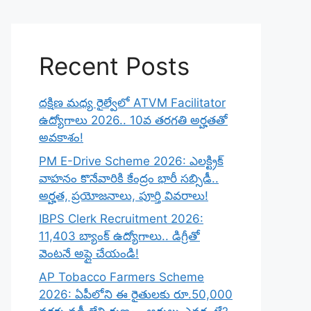
Recent Posts
దక్షిణ మధ్య రైల్వేలో ATVM Facilitator
ఉద్యోగాలు 2026.. 10వ తరగతి అర్హతతో
అవకాశం!
PM E-Drive Scheme 2026: ఎలక్ట్రిక్
వాహనం కొనేవారికి కేంద్రం భారీ సబ్సిడీ..
అర్హత, ప్రయోజనాలు, పూర్తి వివరాలు!
IBPS Clerk Recruitment 2026:
11,403 బ్యాంక్ ఉద్యోగాలు.. డిగ్రీతో
వెంటనే అప్లై చేయండి!
AP Tobacco Farmers Scheme
2026: ఏపీలోని ఈ రైతులకు రూ.50,000