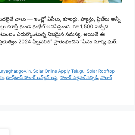
చాలు — ఇంట్లో ఏసీలు, కూలర్లు, ఫ్యాన్లు, ఫ్రిజ్‌లు అన్నీ
్లు చూస్తే గుండె గుభేల్ అనిపిస్తుంది. రూ.1,500 వచ్చేది
 కుటుంబం ఎదుర్కొంటున్న నిజమైన సమస్య. అయితే ఈ
ప్రభుత్వం 2024 ఫిబ్రవరిలో ప్రారంభించిన “పీఎం సూర్య ఘర్:
ryaghar.gov.in
,
Solar Online Apply Telugu
,
Solar Rooftop
కం
,
రూఫ్‌టాప్ సోలార్ ఆన్‌లైన్ అప్లై
,
సోలార్ ప్యానెల్ సబ్సిడీ
,
సోలార్