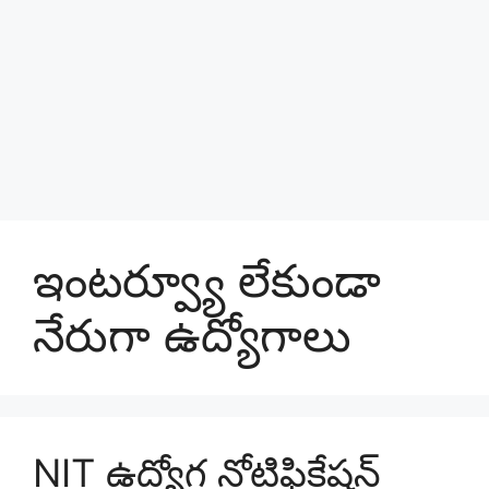
ఇంటర్వ్యూ లేకుండా
నేరుగా ఉద్యోగాలు
NIT ఉద్యోగ నోటిఫికేషన్