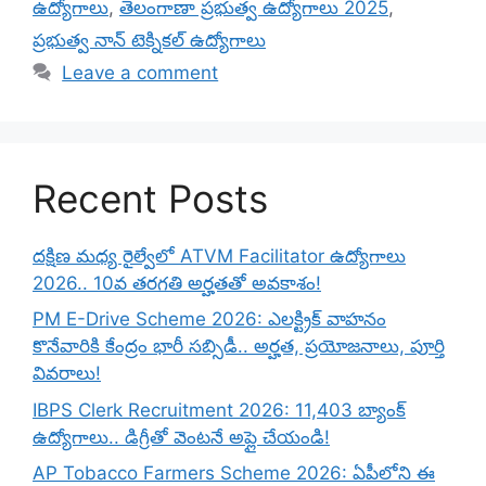
ఉద్యోగాలు
,
తెలంగాణా ప్రభుత్వ ఉద్యోగాలు 2025
,
ప్రభుత్వ నాన్ టెక్నికల్ ఉద్యోగాలు
Leave a comment
Recent Posts
దక్షిణ మధ్య రైల్వేలో ATVM Facilitator ఉద్యోగాలు
2026.. 10వ తరగతి అర్హతతో అవకాశం!
PM E-Drive Scheme 2026: ఎలక్ట్రిక్ వాహనం
కొనేవారికి కేంద్రం భారీ సబ్సిడీ.. అర్హత, ప్రయోజనాలు, పూర్తి
వివరాలు!
IBPS Clerk Recruitment 2026: 11,403 బ్యాంక్
ఉద్యోగాలు.. డిగ్రీతో వెంటనే అప్లై చేయండి!
AP Tobacco Farmers Scheme 2026: ఏపీలోని ఈ