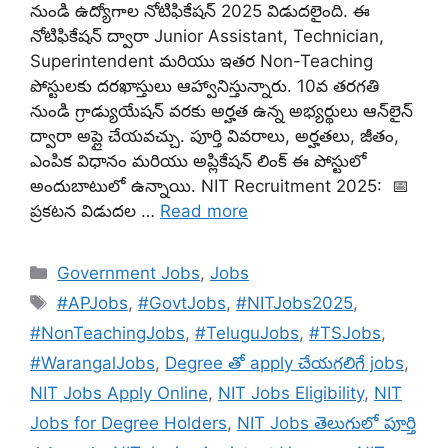
నుండి ఉద్యోగాల నోటిఫికేషన్ 2025 విడుదలైంది. ఈ
నోటిఫికేషన్ ద్వారా Junior Assistant, Technician,
Superintendent మరియు ఇతర Non-Teaching
పోస్టులకు దరఖాస్తులు ఆహ్వానిస్తున్నారు. 10వ తరగతి
నుండి గ్రాడ్యుయేషన్ వరకు అర్హత ఉన్న అభ్యర్థులు ఆన్‌లైన్
ద్వారా అప్లై చేయవచ్చు. పూర్తి వివరాలు, అర్హతలు, జీతం,
ఎంపిక విధానం మరియు అప్లికేషన్ లింక్ ఈ పోస్టులో
అందుబాటులో ఉన్నాయి. NIT Recruitment 2025: 📅
ప్రకటన విడుదల …
Read more
Categories
Government Jobs
,
Jobs
Tags
#APJobs
,
#GovtJobs
,
#NITJobs2025
,
#NonTeachingJobs
,
#TeluguJobs
,
#TSJobs
,
#WarangalJobs
,
Degree తో apply చేయగలిగే jobs
,
NIT Jobs Apply Online
,
NIT Jobs Eligibility
,
NIT
Jobs for Degree Holders
,
NIT Jobs తెలుగులో పూర్తి