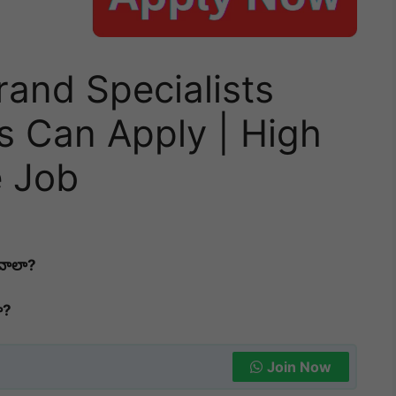
and Specialists
s Can Apply | High
e Job
వాలా?
ా?
Join Now