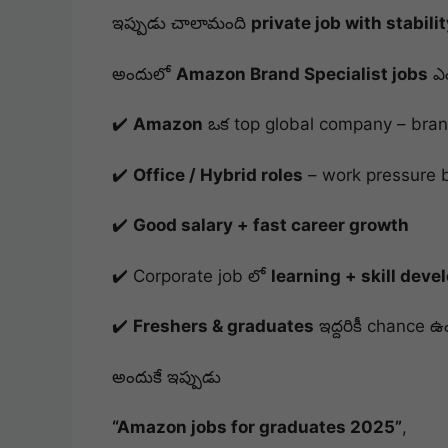
ఇప్పుడు చాలామంది
private job with stabili
అందులో
Amazon Brand Specialist jobs
ఎం
✔️
Amazon
ఒక top global company – bran
✔️
Office / Hybrid roles
– work pressure 
✔️
Good salary + fast career growth
✔️ Corporate job లో
learning + skill dev
✔️
Freshers & graduates
ఇద్దరికీ chance ఉ
అందుకే ఇప్పుడు
“Amazon jobs for graduates 2025”
,