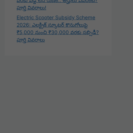
వరకు వడ్డీ లేని రుణం.. అర్హులు ఎవరంటే?
పూర్తి వివరాలు!
Electric Scooter Subsidy Scheme
2026: ఎలక్ట్రిక్ స్కూటర్ కొనుగోలుపై
₹5,000 నుంచి ₹30,000 వరకు సబ్సిడీ?
పూర్తి వివరాలు