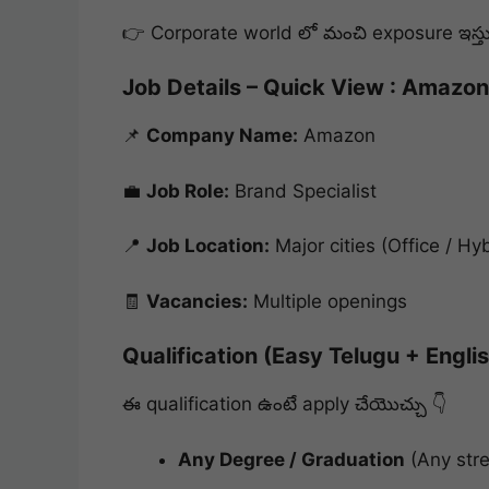
👉 Corporate world లో మంచి exposure ఇస్తు
Job Details – Quick View : Amazon
📌
Company Name:
Amazon
💼
Job Role:
Brand Specialist
📍
Job Location:
Major cities (Office / Hy
🧾
Vacancies:
Multiple openings
Qualification (Easy Telugu + Engli
ఈ qualification ఉంటే apply చేయొచ్చు 👇
Any Degree / Graduation
(Any str