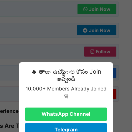
Join Now
Join Now
Follow
🔥 తాజా ఉద్యోగాల కోసం Join
Follow
అవ్వండి
10,000+ Members Already Joined
Subscribe
🚀
perienced candidates
అందరికీ suitable.
WhatsApp Channel
 Are Trending in 2025?
Telegram