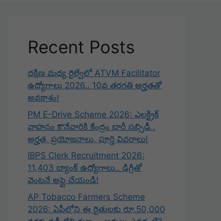
Recent Posts
దక్షిణ మధ్య రైల్వేలో ATVM Facilitator
ఉద్యోగాలు 2026.. 10వ తరగతి అర్హతతో
అవకాశం!
PM E-Drive Scheme 2026: ఎలక్ట్రిక్
వాహనం కొనేవారికి కేంద్రం భారీ సబ్సిడీ..
అర్హత, ప్రయోజనాలు, పూర్తి వివరాలు!
IBPS Clerk Recruitment 2026:
11,403 బ్యాంక్ ఉద్యోగాలు.. డిగ్రీతో
వెంటనే అప్లై చేయండి!
AP Tobacco Farmers Scheme
2026: ఏపీలోని ఈ రైతులకు రూ.50,000