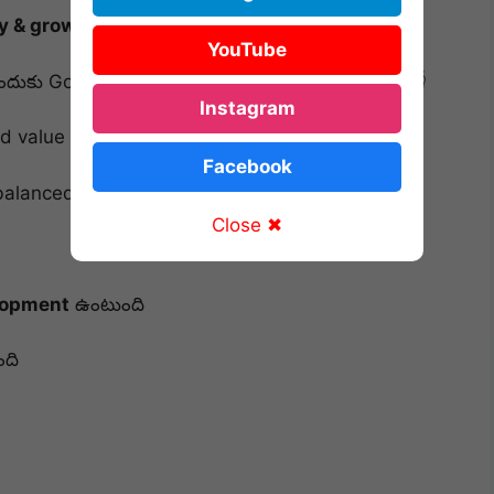
ty & growth
కోసం search చేస్తున్నారు.
YouTube
దుకు Google Discover లో trend అవుతున్నాయంటే 👇
Instagram
d value చాలా strong
Facebook
balanced గా ఉంటుంది
Close ✖
elopment
ఉంటుంది
ంది