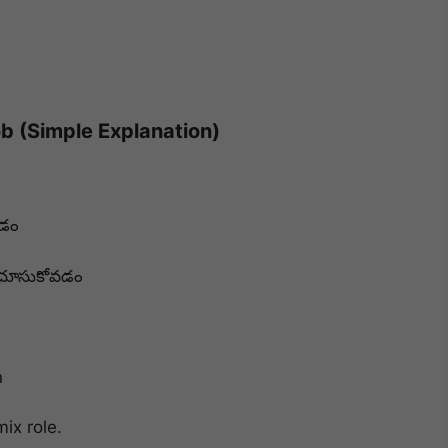
b (Simple Explanation)
యడం
e చూసుకోవడం
n
ix role.